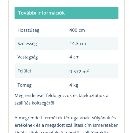
További információk
Hosszúság
400 cm
Szélesség
14.3 cm
Vastagság
4 cm
Felület
2
0.572 m
Tömeg
4 kg
Megrendelését feldolgozzuk és tájékoztatjuk a
szállítás költségéről.
A megrendelt termékek térfogatának, súlyának és
értékének és a megadott szállítási cím ismeretében
kiválasztjuk a megfelelő méretű szállítóeszközt,