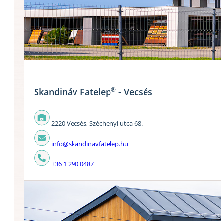
®
Skandináv Fatelep
- Vecsés
2220 Vecsés, Széchenyi utca 68.
info@skandinavfatelep.hu
+36 1 290 0487