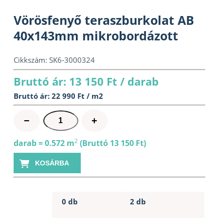
Vörösfenyő teraszburkolat AB
40x143mm mikrobordázott
Cikkszám:
SK6-3000324
Bruttó ár: 13 150 Ft / darab
Bruttó ár: 22 990 Ft / m2
Vörösfenyő
−
+
teraszburkolat
AB
2
darab = 0.572 m
(Bruttó 13 150 Ft)
40x143mm
KOSÁRBA
mikrobordázott
mennyiség
0 db
2 db