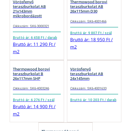
Vörösfenyő
Thermowood borovi
teraszburkolat AB
teraszburkolat AB
21x143mm
26x115mm D30
mikrobordázott
Cikkszám: SK6-4001466
Cikkszám: SK6-3000321
Bruttó ár: 9 807 Ft / szál
Bruttó ár: 6 458 Ft / darab
Bruttó ár: 18 950 Ft /
Bruttó ár: 11 290 Ft /
m2
m2
Thermowood borovi
Vörösfenyő
teraszburkolat B
teraszburkolat AB
26x117mm SHP
24x145mm
Cikkszám: SK6-4003246
Cikkszám: SK6-4001633
Bruttó ár: 6 276 Ft / szál
Bruttó ár: 10 203 Ft / darab
Bruttó ár: 14 900 Ft /
m2