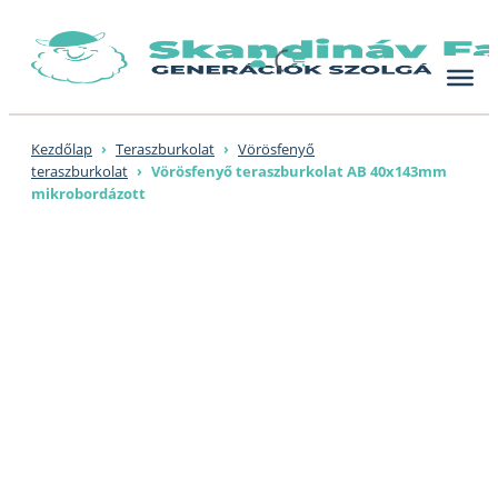
Skip
to
content
Kezdőlap
›
Teraszburkolat
›
Vörösfenyő
teraszburkolat
›
Vörösfenyő teraszburkolat AB 40x143mm
mikrobordázott