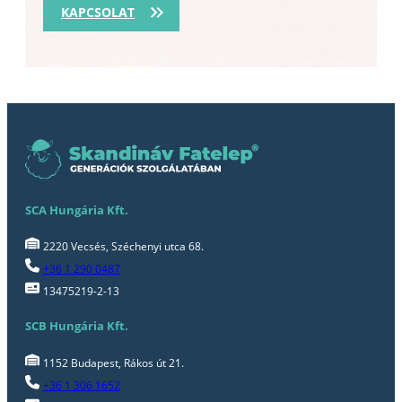
KAPCSOLAT
SCA Hungária Kft.
2220 Vecsés, Széchenyi utca 68.
+36 1 290 0487
13475219-2-13
SCB Hungária Kft.
1152 Budapest, Rákos út 21.
+36 1 306 1652