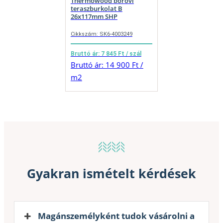
Thermowood borovi
teraszburkolat B
26x117mm SHP
Cikkszám: SK6-4003249
Bruttó ár: 7 845 Ft / szál
Bruttó ár: 14 900 Ft /
m2
Gyakran ismételt kérdések
Magánszemélyként tudok vásárolni a