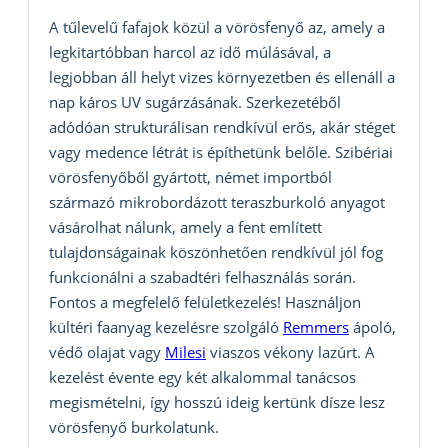
A tűlevelű fafajok közül a vörösfenyő az, amely a
legkitartóbban harcol az idő múlásával, a
legjobban áll helyt vizes környezetben és ellenáll a
nap káros UV sugárzásának. Szerkezetéből
adódóan strukturálisan rendkívül erős, akár stéget
vagy medence létrát is építhetünk belőle. Szibériai
vörösfenyőből gyártott, német importból
származó mikrobordázott teraszburkoló anyagot
vásárolhat nálunk, amely a fent említett
tulajdonságainak köszönhetően rendkívül jól fog
funkcionálni a szabadtéri felhasználás során.
Fontos a megfelelő felületkezelés! Használjon
kültéri faanyag kezelésre szolgáló
Remmers
ápoló,
védő olajat vagy
Milesi
viaszos vékony lazúrt. A
kezelést évente egy két alkalommal tanácsos
megismételni, így hosszú ideig kertünk dísze lesz
vörösfenyő burkolatunk.