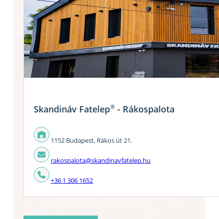
®
Skandináv Fatelep
- Rákospalota
1152 Budapest, Rákos út 21.
rakospalota@skandinavfatelep.hu
+36 1 306 1652