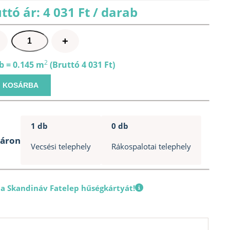
ttó ár: 4 031 Ft / darab
WPC
+
szegőléc
50x50x2900mm
2
b = 0.145 m
(Bruttó 4 031 Ft)
pipa
KOSÁRBA
léc
kávébarna
mennyiség
1 db
0 db
táron
Vecsési telephely
Rákospalotai telephely
 a Skandináv Fatelep hűségkártyát!