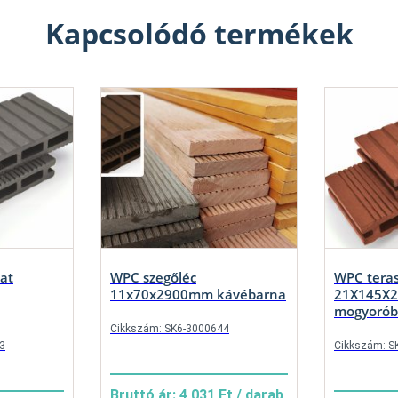
Kapcsolódó termékek
at
WPC szegőléc
WPC teras
11x70x2900mm kávébarna
21X145X
mogyorób
Cikkszám: SK6-3000644
3
Cikkszám: S
Bruttó ár: 4 031 Ft / darab