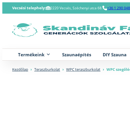
Skip
Vecsési telephely:
2220 Vecsés, Széchenyi utca 68.
+36 1 290 04
to
content
Termékeink
Szaunaépítés
DIY Szauna
Kezdőlap
›
Teraszburkolat
›
WPC teraszburkolat
›
WPC szegőlé