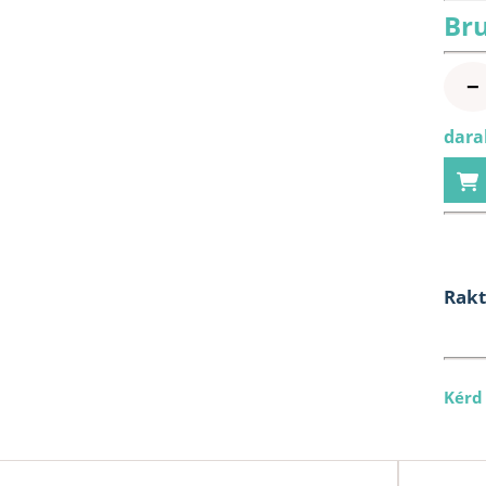
Bru
−
dara
Rak
Kérd