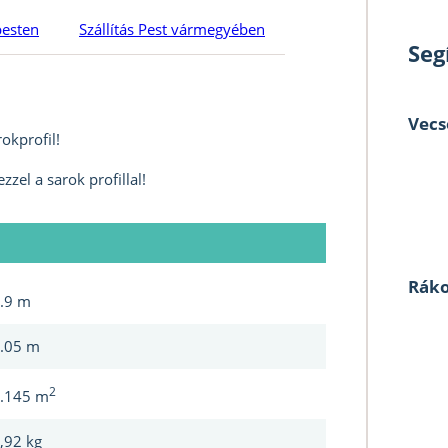
pesten
Szállítás Pest vármegyében
Seg
Vecs
okprofil!
zzel a sarok profillal!
Ráko
.9 m
.05 m
2
.145 m
,92 kg