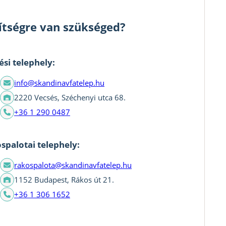
ítségre van szükséged?
ési telephely:
info@skandinavfatelep.hu
2220 Vecsés, Széchenyi utca 68.
+36 1 290 0487
spalotai telephely:
rakospalota@skandinavfatelep.hu
1152 Budapest, Rákos út 21.
+36 1 306 1652