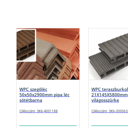
WPC szegőléc
WPC teraszburkol
50x50x2900mm pipa léc
21X145X5800mm
sötétbarna
világosszürke
Cikkszám: SK6-4001188
Cikkszám: SK6-300063