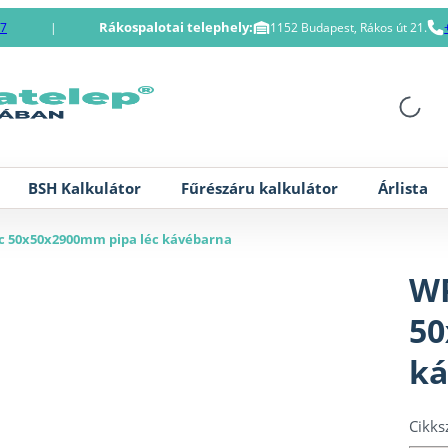
Rákospalotai telephely:
87
|
1152 Budapest, Rákos út 21.
BSH Kalkulátor
Fűrészáru kalkulátor
Árlista
c 50x50x2900mm pipa léc kávébarna
WP
50
ká
Cikk