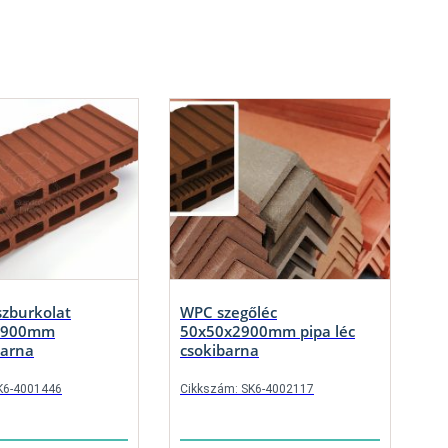
zburkolat
WPC szegőléc
2900mm
50x50x2900mm pipa léc
arna
csokibarna
K6-4001446
Cikkszám: SK6-4002117