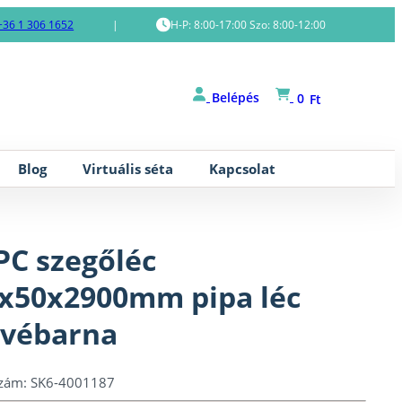
+36 1 306 1652
|
H-P: 8:00-17:00 Szo: 8:00-12:00
Belépés
0
Ft
Blog
Virtuális séta
Kapcsolat
C szegőléc
x50x2900mm pipa léc
vébarna
szám:
SK6-4001187