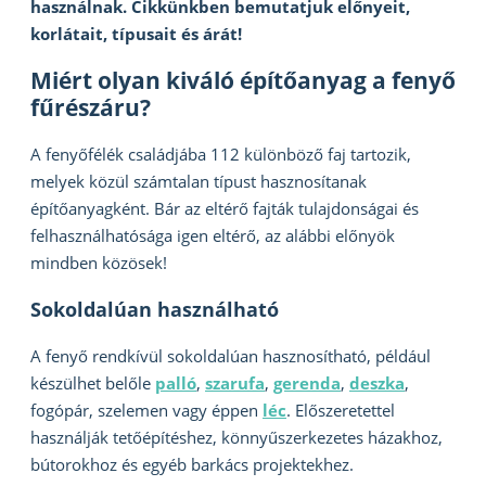
használnak. Cikkünkben bemutatjuk előnyeit,
korlátait, típusait és árát!
Miért olyan kiváló építőanyag a fenyő
fűrészáru?
A fenyőfélék családjába 112 különböző faj tartozik,
melyek közül számtalan típust hasznosítanak
építőanyagként. Bár az eltérő fajták tulajdonságai és
felhasználhatósága igen eltérő, az alábbi előnyök
mindben közösek!
Sokoldalúan használható
A fenyő rendkívül sokoldalúan hasznosítható, például
készülhet belőle
palló
,
szarufa
,
gerenda
,
deszka
,
fogópár, szelemen vagy éppen
léc
. Előszeretettel
használják tetőépítéshez, könnyűszerkezetes házakhoz,
bútorokhoz és egyéb barkács projektekhez.