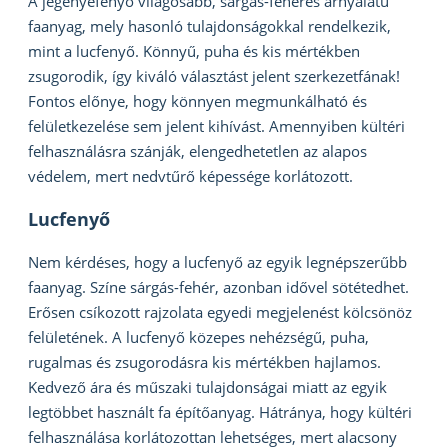
A jegenyefenyő világosabb, sárgás-fehéres árnyalatú
faanyag, mely hasonló tulajdonságokkal rendelkezik,
mint a lucfenyő. Könnyű, puha és kis mértékben
zsugorodik, így kiváló választást jelent szerkezetfának!
Fontos előnye, hogy könnyen megmunkálható és
felületkezelése sem jelent kihívást. Amennyiben kültéri
felhasználásra szánják, elengedhetetlen az alapos
védelem, mert nedvtűrő képessége korlátozott.
Lucfenyő
Nem kérdéses, hogy a lucfenyő az egyik legnépszerűbb
faanyag. Színe sárgás-fehér, azonban idővel sötétedhet.
Erősen csíkozott rajzolata egyedi megjelenést kölcsönöz
felületének. A lucfenyő közepes nehézségű, puha,
rugalmas és zsugorodásra kis mértékben hajlamos.
Kedvező ára és műszaki tulajdonságai miatt az egyik
legtöbbet használt fa építőanyag. Hátránya, hogy kültéri
felhasználása korlátozottan lehetséges, mert alacsony