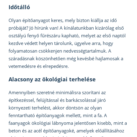
Időtálló
Olyan építőanyagot keres, mely bizton kiállja az idő
próbáját? Jó hírünk van! A kínálatunkban kizárólag első
osztályú fenyő fűrészáru kapható, melyet az első naptól
kezdve védett helyen tárolunk, ügyelve arra, hogy
folyamatosan csökkenjen nedvességtartalmuk. A
száradásnak köszönhetően még kevésbé hajlamosak a
vetemedésre és elrepedésre.
Alacsony az ökológiai terhelése
Amennyiben szeretné minimálisra szorítani az
építkezéssel, felújítással és barkácsolással járó
környezeti terhelést, akkor döntsön az olyan
fenntartható építőanyagok mellett, mint a fa. A
faanyagok ökológiai lábnyoma jelentősen kisebb, mint a
beton és az acél építőanyagoké, amelyek előállításához