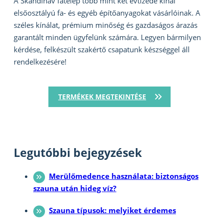
A Skandináv fatelep több mint két évtizede kínál
elsőosztályú fa- és egyéb építőanyagokat vásárlóinak. A
széles kínálat, prémium minőség és gazdaságos árazás
garantált minden ügyfelünk számára. Legyen bármilyen
kérdése, felkészült szakértő csapatunk készséggel áll
rendelkezésére!
TERMÉKEK MEGTEKINTÉSE
Legutóbbi bejegyzések
Merülőmedence használata: biztonságos
szauna után hideg víz?
Szauna típusok: melyiket érdemes