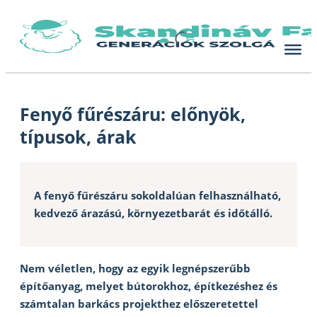
Skip
to
content
Fenyő fűrészáru: előnyök,
típusok, árak
A fenyő fűrészáru sokoldalúan felhasználható,
kedvező árazású, környezetbarát és időtálló.
Nem véletlen, hogy az egyik legnépszerűbb
építőanyag, melyet bútorokhoz, építkezéshez és
számtalan barkács projekthez előszeretettel