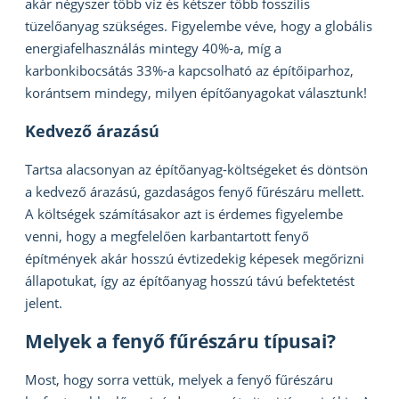
akár négyszer több víz és kétszer több fosszilis
tüzelőanyag szükséges. Figyelembe véve, hogy a globális
energiafelhasználás mintegy 40%-a, míg a
karbonkibocsátás 33%-a kapcsolható az építőiparhoz,
korántsem mindegy, milyen építőanyagokat választunk!
Kedvező árazású
Tartsa alacsonyan az építőanyag-költségeket és döntsön
a kedvező árazású, gazdaságos fenyő fűrészáru mellett.
A költségek számításakor azt is érdemes figyelembe
venni, hogy a megfelelően karbantartott fenyő
építmények akár hosszú évtizedekig képesek megőrizni
állapotukat, így az építőanyag hosszú távú befektetést
jelent.
Melyek a fenyő fűrészáru típusai?
Most, hogy sorra vettük, melyek a fenyő fűrészáru