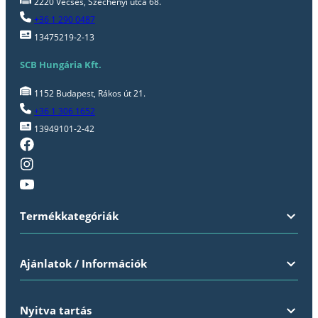
2220 Vecsés, Széchenyi utca 68.
+36 1 290 0487
13475219-2-13
SCB Hungária Kft.
1152 Budapest, Rákos út 21.
+36 1 306 1652
13949101-2-42
Termékkategóriák
Ajánlatok / Információk
Nyitva tartás