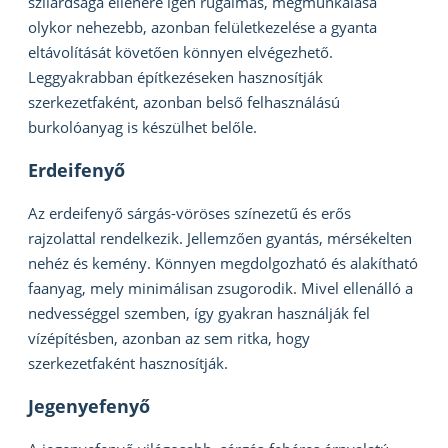
szilárdsága ellenére igen rugalmas, megmunkálása
olykor nehezebb, azonban felületkezelése a gyanta
eltávolítását követően könnyen elvégezhető.
Leggyakrabban építkezéseken hasznosítják
szerkezetfaként, azonban belső felhasználású
burkolóanyag is készülhet belőle.
Erdeifenyő
Az erdeifenyő sárgás-vöröses színezetű és erős
rajzolattal rendelkezik. Jellemzően gyantás, mérsékelten
nehéz és kemény. Könnyen megdolgozható és alakítható
faanyag, mely minimálisan zsugorodik. Mivel ellenálló a
nedvességgel szemben, így gyakran használják fel
vízépítésben, azonban az sem ritka, hogy
szerkezetfaként hasznosítják.
Jegenyefenyő