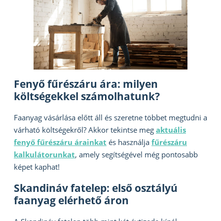
Fenyő fűrészáru ára: milyen
költségekkel számolhatunk?
Faanyag vásárlása előtt áll és szeretne többet megtudni a
várható költségekről? Akkor tekintse meg
aktuális
fenyő fűrészáru árainkat
és használja
fűrészáru
kalkulátorunkat
, amely segítségével még pontosabb
képet kaphat!
Skandináv fatelep: első osztályú
faanyag elérhető áron