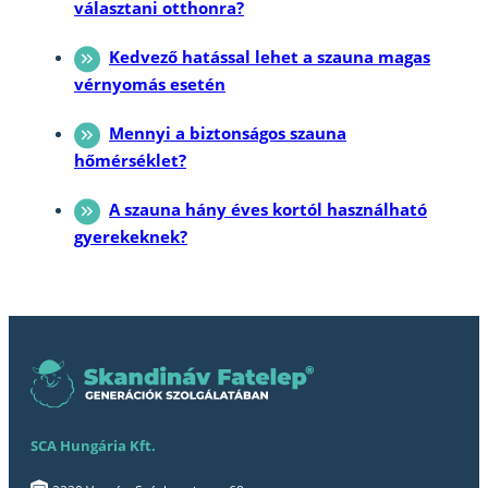
választani otthonra?
Kedvező hatással lehet a szauna magas
vérnyomás esetén
Mennyi a biztonságos szauna
hőmérséklet?
A szauna hány éves kortól használható
gyerekeknek?
SCA Hungária Kft.