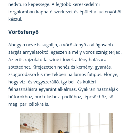
nedvtűrő képessége. A legtöbb kereskedelmi
forgalomban kapható szerkezet és épületfa lucfenyőből
készül.
Vörösfenyő
Ahogy a neve is sugallja, a vörösfenyő a világosabb
sárgás árnyalatoktól egészen a mély vörös színig terjed.
Az erős rajzolatú fa színe idővel, a fény hatására
sötétedhet. Kifejezetten nehéz és kemény, gyantás,
zsugorodásra kis mértékben hajlamos fatípus. Előnye,
hogy víz- és vegyszerálló, így bel- és kültéri
felhasználásra egyaránt alkalmas. Gyakran használják
bútorokhoz, burkoláshoz, padlóhoz, lépcsőkhöz, sőt
még ipari célokra is.