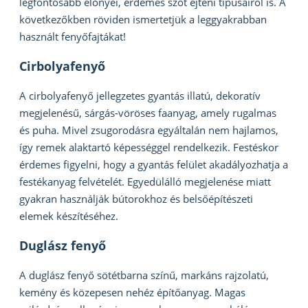
legfontosabb előnyei, érdemes szót ejteni típusairól is. A
következőkben röviden ismertetjük a leggyakrabban
használt fenyőfajtákat!
Cirbolyafenyő
A cirbolyafenyő jellegzetes gyantás illatú, dekoratív
megjelenésű, sárgás-vöröses faanyag, amely rugalmas
és puha. Mivel zsugorodásra egyáltalán nem hajlamos,
így remek alaktartó képességgel rendelkezik. Festéskor
érdemes figyelni, hogy a gyantás felület akadályozhatja a
festékanyag felvételét. Egyedülálló megjelenése miatt
gyakran használják bútorokhoz és belsőépítészeti
elemek készítéséhez.
Duglász fenyő
A duglász fenyő sötétbarna színű, markáns rajzolatú,
kemény és közepesen nehéz építőanyag. Magas