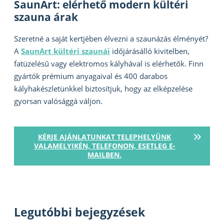
SaunArt: elérhető modern kültéri
szauna árak
Szeretné a saját kertjében élvezni a szaunázás élményét?
A
SaunArt kültéri szaunái
időjárásálló kivitelben,
fatüzelésű vagy elektromos kályhával is elérhetők. Finn
gyártók prémium anyagaival és 400 darabos
kályhakészletünkkel biztosítjuk, hogy az elképzelése
gyorsan valósággá váljon.
KÉRJE AJÁNLATUNKAT TELEPHELYÜNK
VALAMELYIKÉN, TELEFONON, ESETLEG E-
MAILBEN.
Legutóbbi bejegyzések