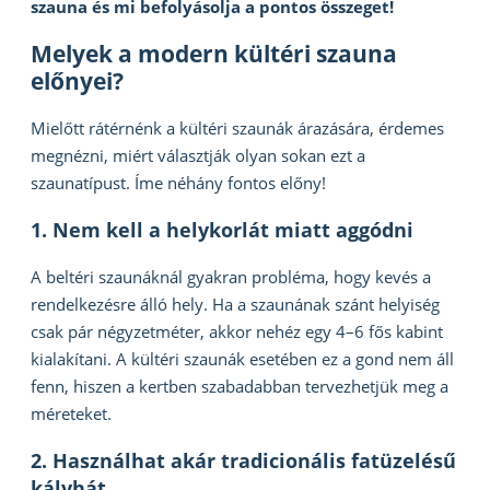
szauna és mi befolyásolja a pontos összeget!
Melyek a modern kültéri szauna
előnyei?
Mielőtt rátérnénk a kültéri szaunák árazására, érdemes
megnézni, miért választják olyan sokan ezt a
szaunatípust. Íme néhány fontos előny!
1. Nem kell a helykorlát miatt aggódni
A beltéri szaunáknál gyakran probléma, hogy kevés a
rendelkezésre álló hely. Ha a szaunának szánt helyiség
csak pár négyzetméter, akkor nehéz egy 4–6 fős kabint
kialakítani. A kültéri szaunák esetében ez a gond nem áll
fenn, hiszen a kertben szabadabban tervezhetjük meg a
méreteket.
2. Használhat akár tradicionális fatüzelésű
kályhát