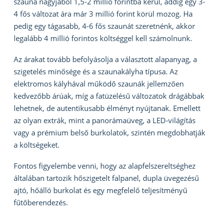
szauna nagyjából 1,5-2 millió forintba kerül, addig egy 3-
4 fős változat ára már 3 millió forint körül mozog. Ha
pedig egy tágasabb, 4-6 fős szaunát szeretnénk, akkor
legalább 4 millió forintos költséggel kell számolnunk.
Az árakat tovább befolyásolja a választott alapanyag, a
szigetelés minősége és a szaunakályha típusa. Az
elektromos kályhával működő szaunák jellemzően
kedvezőbb árúak, míg a fatüzelésű változatok drágábbak
lehetnek, de autentikusabb élményt nyújtanak. Emellett
az olyan extrák, mint a panorámaüveg, a LED-világítás
vagy a prémium belső burkolatok, szintén megdobhatják
a költségeket.
Fontos figyelembe venni, hogy az alapfelszereltséghez
általában tartozik hőszigetelt falpanel, dupla üvegezésű
ajtó, hőálló burkolat és egy megfelelő teljesítményű
fűtőberendezés.