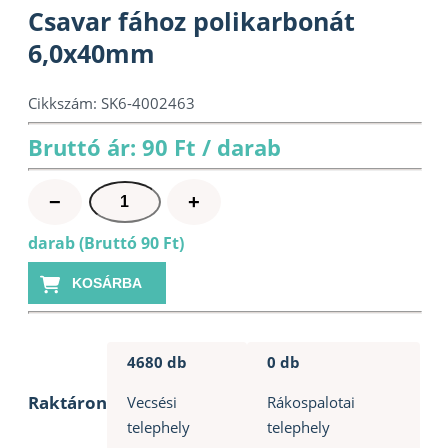
Csavar fához polikarbonát
6,0x40mm
Cikkszám:
SK6-4002463
Bruttó ár: 90 Ft / darab
Csavar
−
+
fához
darab (Bruttó 90 Ft)
polikarbonát
6,0x40mm
KOSÁRBA
mennyiség
4680 db
0 db
Raktáron
Vecsési
Rákospalotai
telephely
telephely