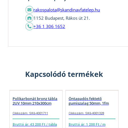
rakospalota@skandinavfatelep.hu
1152 Budapest, Rákos út 21.
+36 1 306 1652
Kapcsolódó termékek
Polikarbonát bronz tábla
Öntapadós fektető
2UV 10mm 210x300cm
gumiszalag 50mm, 1fm
Cikkszám: SK6-4001711
Cikkszám: SK6-4001328
Bruttó ár: 43 200 Ft / tábla
Bruttó ár: 1 200 Ft / m