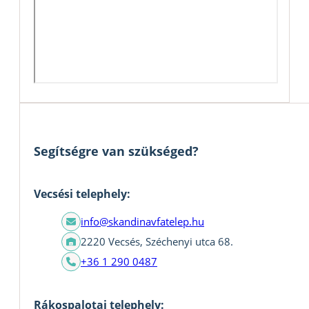
Segítségre van szükséged?
Vecsési telephely:
info@skandinavfatelep.hu
2220 Vecsés, Széchenyi utca 68.
+36 1 290 0487
Rákospalotai telephely: