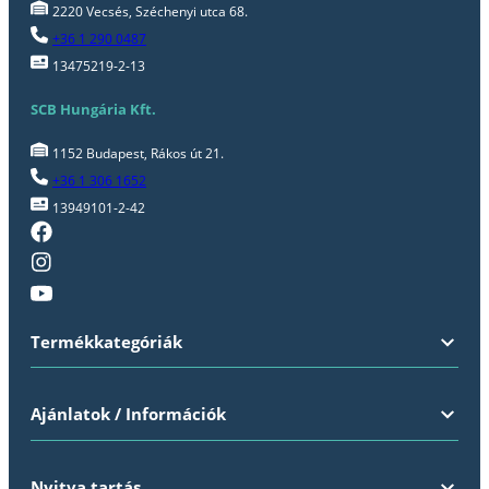
2220 Vecsés, Széchenyi utca 68.
+36 1 290 0487
13475219-2-13
SCB Hungária Kft.
1152 Budapest, Rákos út 21.
+36 1 306 1652
13949101-2-42
Termékkategóriák
Ajánlatok / Információk
Nyitva tartás