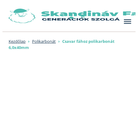
Skip
to
content
Kezdőlap
›
Polikarbonát
›
Csavar fához polikarbonát
6,0x40mm