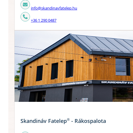
info@skandinavfatelep.hu
+36 1 290 0487
®
Skandináv Fatelep
- Rákospalota