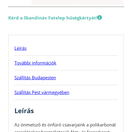
Kérd a Skandináv Fatelep hűségkártyát!
Leírás
További információk
Szállítás Budapesten
Szállítás Pest vármegyében
Leírás
Az önmetsző és önfúró csavarjaink a polikarbonát
szerelésekor használatosak fém- és faszerkezet