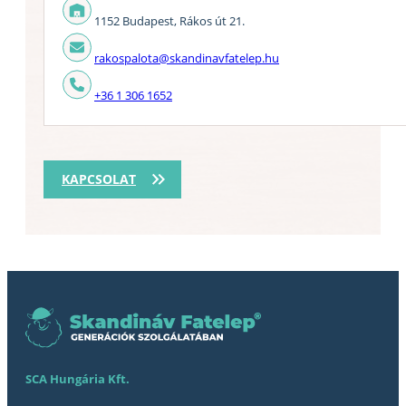
1152 Budapest, Rákos út 21.
rakospalota@skandinavfatelep.hu
+36 1 306 1652
KAPCSOLAT
SCA Hungária Kft.