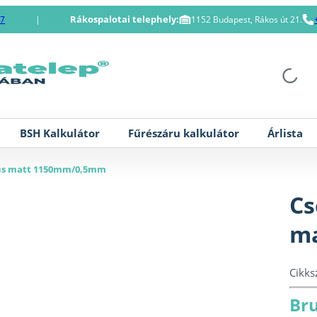
Rákospalotai telephely:
87
|
1152 Budapest, Rákos út 21.
BSH Kalkulátor
Fűrészáru kalkulátor
Árlista
lus matt 1150mm/0,5mm
Cs
m
Cikk
Bru