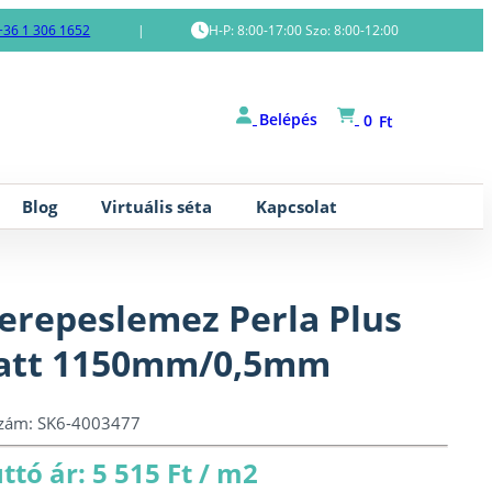
+36 1 306 1652
|
H-P: 8:00-17:00 Szo: 8:00-12:00
Belépés
0
Ft
Blog
Virtuális séta
Kapcsolat
erepeslemez Perla Plus
att 1150mm/0,5mm
szám:
SK6-4003477
ttó ár: 5 515 Ft / m2