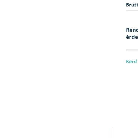
Brutt
Rend
érde
Kérd