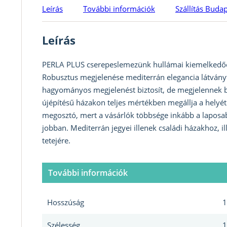
Leírás
További információk
Szállítás Buda
Leírás
PERLA PLUS cserepeslemezünk hullámai kiemelkedőe
Robusztus megjelenése mediterrán elegancia látván
hagyományos megjelenést biztosít, de megjelennek be
újépítésű házakon teljes mértékben megállja a helyé
megosztó, mert a vásárlók többsége inkább a laposa
jobban. Mediterrán jegyei illenek családi házakhoz,
tetejére.
További információk
Hosszúság
1
Szélesség
1