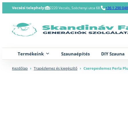
Skip
Vecsési telephely:
2220 Vecsés, Széchenyi utca 68.
+36 1 290 04
to
content
Termékeink
Szaunaépítés
DIY Szauna
Kezdőlap
›
Trapézlemez és kiegészítő
›
Cserepeslemez Perla P