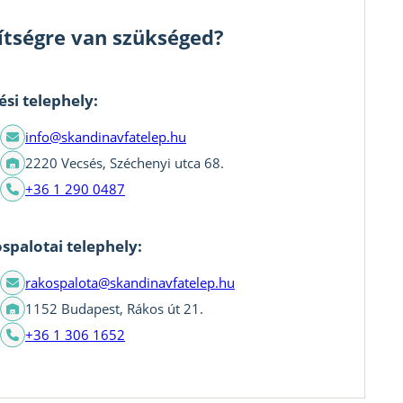
ítségre van szükséged?
ési telephely:
info@skandinavfatelep.hu
2220 Vecsés, Széchenyi utca 68.
+36 1 290 0487
spalotai telephely:
rakospalota@skandinavfatelep.hu
1152 Budapest, Rákos út 21.
+36 1 306 1652