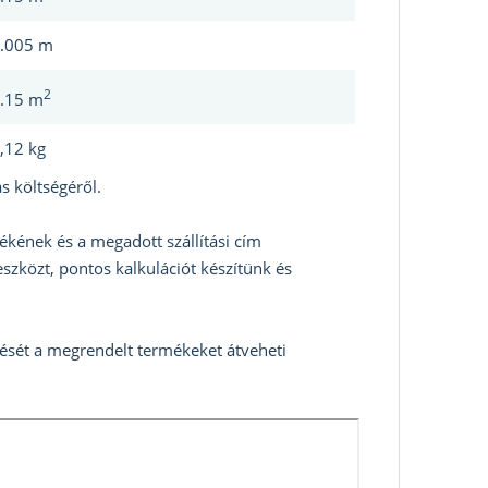
.005 m
2
.15 m
,12 kg
s költségéről.
ékének és a megadott szállítási cím
szközt, pontos kalkulációt készítünk és
zését a megrendelt termékeket átveheti