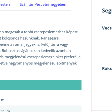
pesten
Szállítás Pest vármegyében
Seg
Vecs
n magasak a többi cserepeslemezhez képest.
yt kölcsönöz házunknak. Ránézésre
nne a római jegyek is. Felújításra vagy
t. Robusztusságát sokan kedvelik azonban
bb megjelenésű cserepeslemezeinket preferálja
 illetve hagyományos megjelenésű építmények
Ráko
 m
.15 m