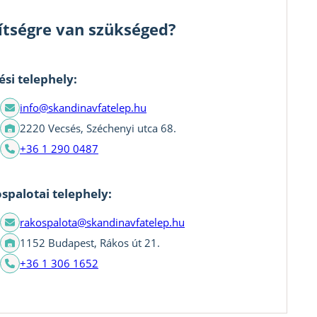
ítségre van szükséged?
ési telephely:
info@skandinavfatelep.hu
2220 Vecsés, Széchenyi utca 68.
+36 1 290 0487
spalotai telephely:
rakospalota@skandinavfatelep.hu
1152 Budapest, Rákos út 21.
+36 1 306 1652