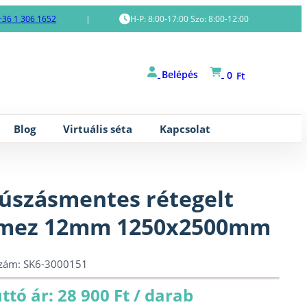
+36 1 306 1652
|
H-P: 8:00-17:00 Szo: 8:00-12:00
Belépés
0
Ft
Blog
Virtuális séta
Kapcsolat
úszásmentes rétegelt
emez 12mm 1250x2500mm
szám:
SK6-3000151
ttó ár: 28 900 Ft / darab