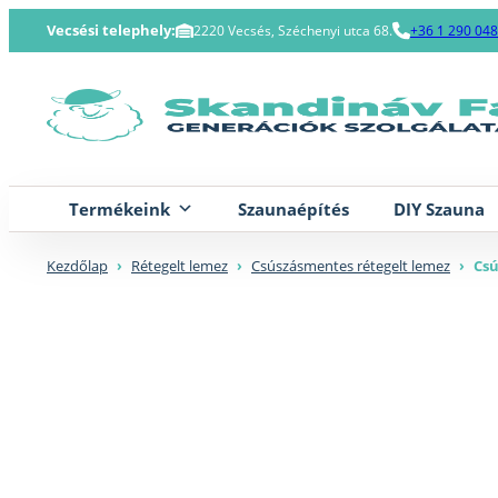
Skip
Vecsési telephely:
2220 Vecsés, Széchenyi utca 68.
+36 1 290 04
to
content
Termékeink
Szaunaépítés
DIY Szauna
Kezdőlap
›
Rétegelt lemez
›
Csúszásmentes rétegelt lemez
›
Cs