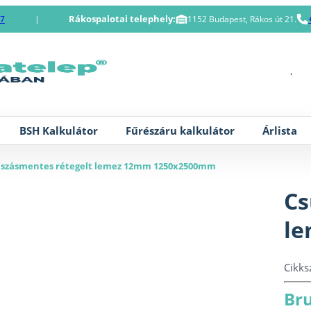
Rákospalotai telephely:
87
|
1152 Budapest, Rákos út 21.
BSH Kalkulátor
Fűrészáru kalkulátor
Árlista
úszásmentes rétegelt lemez 12mm 1250x2500mm
Cs
l
Cikk
Bru