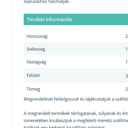
zsaluzáshoz használják.
További információk
Hosszúság
2
Szélesség
1
Vastagság
1
Felület
3
Tömeg
2
Megrendelését feldolgozzuk és tájékoztatjuk a szállítá
A megrendelt termékek térfogatának, súlyának és ért
ismeretében kiválasztjuk a megfelelő méretű szállítóe
küldünk egy kedvező kiszállítási ajánlatot.