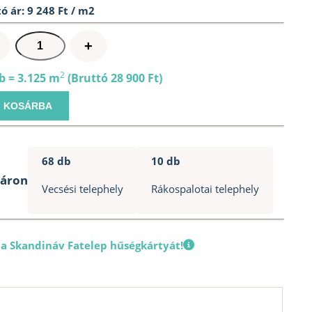
ó ár: 9 248 Ft / m2
Csúszásmentes
+
rétegelt
lemez
2
b = 3.125 m
(Bruttó 28 900 Ft)
12mm
KOSÁRBA
1250x2500mm
mennyiség
68 db
10 db
táron
Vecsési telephely
Rákospalotai telephely
 a Skandináv Fatelep hűségkártyát!