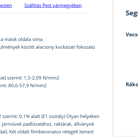
pesten
Szállítás Pest vármegyében
Seg
Vecs
, a másik oldala sima
ülmények között alacsony kockázati fokozatú
lat) szerint: 1,5-2,09 N/mm2
Ráko
erint: 80,6-57,9 N/mm2
erint: 0,1% alatt (E1 osztály) Olyan helyeken
 járművek padlózatához, raktárak, állványok
al). Két oldalt filmbevonatos rétegelt lemezt