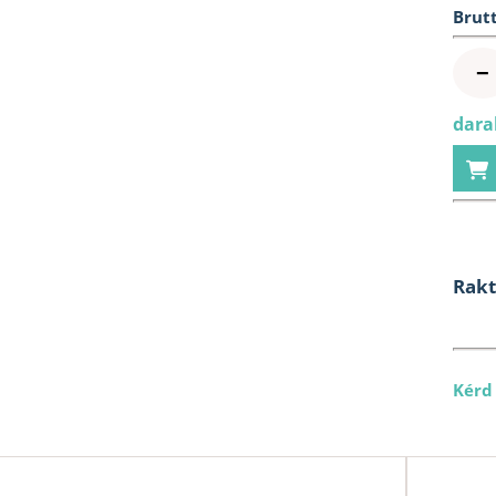
Brutt
−
dara
Rak
Kérd