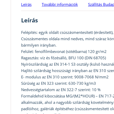
Leírás
További információk
Szállítás Buda
Leírás
Felépítés: egyik oldalt csúszásmentesített (érdesített)
Csúszásmentes oldala mind nedves, mind száraz kör
bármilyen irányban.
Felület: fenolfilmbevonat (sötétbarna) 120 gr/m2
Ragasztás: víz és főzésálló, BFU 100 (DIN 68705)
Nyírószilárdság az EN 314-1 S3 osztály (külső haszná
Hajlító szilárdság hosszúsági irányban az EN 310 sz
E- modulus az EN 310 szerint: 9008-7068 N/mm2
Sűrűség az EN 323 szerint: 630-730 kg/m3
Nedvességtartalom az EN 322-7 szerint: 10 %
Formaldehid kibocsátása MG/(M2*HOUR) – EN 717-2 sz
alkalmazzák, ahol a nagyobb szilárdság követelmény:
padlóihoz, galériák építéséhez (csúszásmentesített old