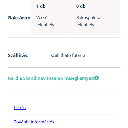
mennyiség
1 db
0 db
Raktáron
Vecsési
Rákospalotai
telephely
telephely
Szállítás:
szállítható futárral
Kérd a Skandináv Fatelep hűségkártyát!
Leírás
További információk