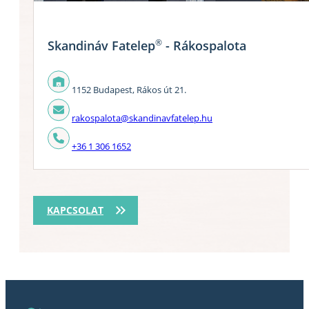
®
Skandináv Fatelep
- Rákospalota
1152 Budapest, Rákos út 21.
rakospalota@skandinavfatelep.hu
+36 1 306 1652
KAPCSOLAT