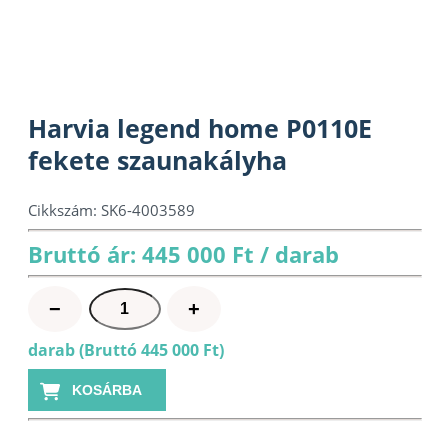
Harvia legend home P0110E
fekete szaunakályha
Cikkszám:
SK6-4003589
Bruttó ár: 445 000 Ft / darab
Harvia
−
+
legend
darab (Bruttó 445 000 Ft)
home
P0110E
KOSÁRBA
fekete
szaunakályha