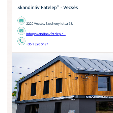
®
Skandináv Fatelep
- Vecsés
2220 Vecsés, Széchenyi utca 68.
info@skandinavfatelep.hu
+36 1 290 0487