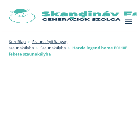
Skip
to
content
Kezdőlap
›
Szauna építőanyag,
szaunakályha
›
Szaunakályha
›
Harvia legend home P0110E
fekete szaunakályha