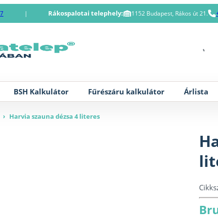
Rákospalotai telephely:
87
|
1152 Budapest, Rákos út 21.
BSH Kalkulátor
Fűrészáru kalkulátor
Árlista
›
Harvia szauna dézsa 4 literes
Ha
li
Cikk
Bru