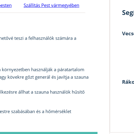
pesten
Szállítás Pest vármegyében
Seg
Vecs
hetővé teszi a felhasználók számára a
a környezetben használják a páratartalom
agy kövekre gőzt generál és javítja a szauna
Ráko
lkezésre állhat a szauna használók hűsítő
estre szabásában és a hőmérséklet