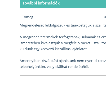
További információk
Tömeg
0
Megrendelését feldolgozzuk és tájékoztatjuk a szállítá
A megrendelt termékek térfogatának, súlyának és ért
ismeretében kiválasztjuk a megfelelő méretű szállítóe
küldünk egy kedvező kiszállítási ajánlatot.
Amennyiben kiszállítási ajánlatunk nem nyeri el tets
telephelyünkön, vagy elállhat rendelésétől.