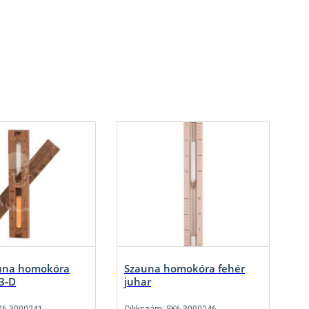
una homokóra
Szauna homokóra fehér
3-D
juhar
K6-3000241
Cikkszám: SK6-3000246