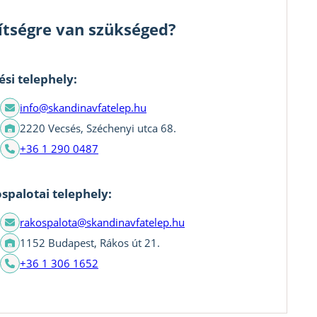
ítségre van szükséged?
ési telephely:
info@skandinavfatelep.hu
2220 Vecsés, Széchenyi utca 68.
+36 1 290 0487
spalotai telephely:
rakospalota@skandinavfatelep.hu
1152 Budapest, Rákos út 21.
+36 1 306 1652