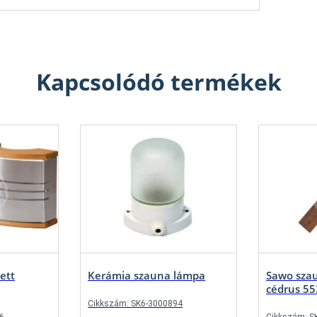
Kapcsolódó termékek
zett
Kerámia szauna lámpa
Sawo sza
cédrus 55
Cikkszám: SK6-3000894
6
Cikkszám: S