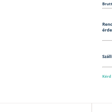
Brutt
Rend
érde
Száll
Kérd