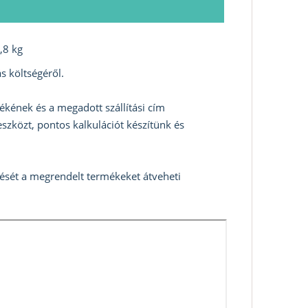
,8 kg
s költségéről.
ékének és a megadott szállítási cím
szközt, pontos kalkulációt készítünk és
zését a megrendelt termékeket átveheti