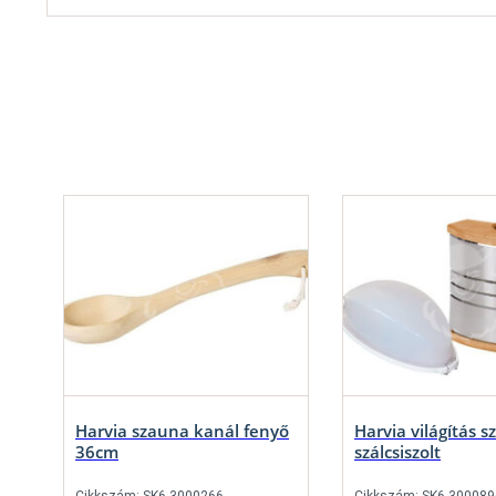
Harvia szauna kanál fenyő
Harvia világítás s
36cm
szálcsiszolt
Cikkszám: SK6-3000266
Cikkszám: SK6-300089