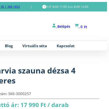
+36 1 306 1652
|
H-P: 8:00-17:00 Szo: 8:00-12:00
Belépés
0
Ft
Blog
Virtuális séta
Kapcsolat
rvia szauna dézsa 4
teres
szám:
SK6-3000257
ttó ár: 17 990 Ft / darab