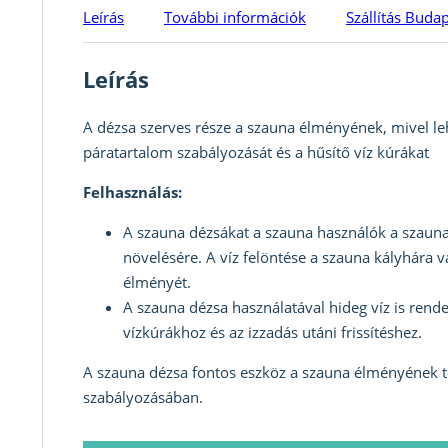
Leírás
További információk
Szállítás Buda
Leírás
A dézsa szerves része a szauna élményének, mivel le
páratartalom szabályozását és a hűsítő víz kúrákat
Felhasználás:
A szauna dézsákat a szauna használók a szaun
növelésére. A víz felöntése a szauna kályhára v
élményét.
A szauna dézsa használatával hideg víz is rende
vízkúrákhoz és az izzadás utáni frissítéshez.
A szauna dézsa fontos eszköz a szauna élményének t
szabályozásában.