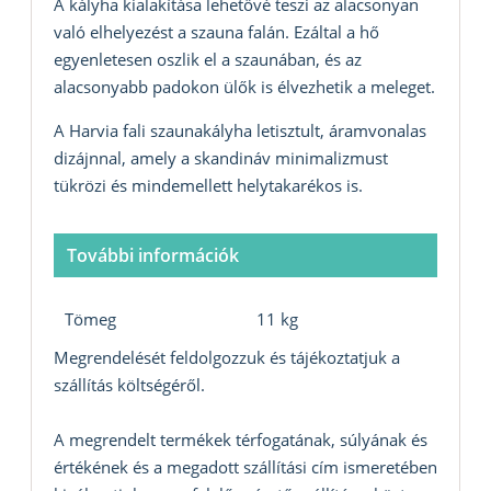
A kályha kialakítása lehetővé teszi az alacsonyan
való elhelyezést a szauna falán. Ezáltal a hő
egyenletesen oszlik el a szaunában, és az
alacsonyabb padokon ülők is élvezhetik a meleget.
A Harvia fali szaunakályha letisztult, áramvonalas
dizájnnal, amely a skandináv minimalizmust
tükrözi és mindemellett helytakarékos is.
További információk
Tömeg
11 kg
Megrendelését feldolgozzuk és tájékoztatjuk a
szállítás költségéről.
A megrendelt termékek térfogatának, súlyának és
értékének és a megadott szállítási cím ismeretében