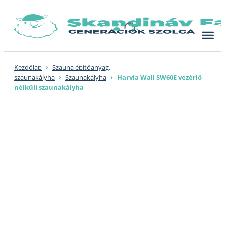
Skip
to
content
Kezdőlap
›
Szauna építőanyag,
szaunakályha
›
Szaunakályha
›
Harvia Wall SW60E vezérlő
nélküli szaunakályha