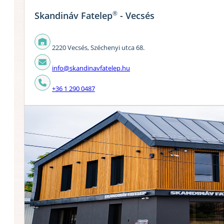
®
Skandináv Fatelep
- Vecsés
2220 Vecsés, Széchenyi utca 68.
info@skandinavfatelep.hu
+36 1 290 0487