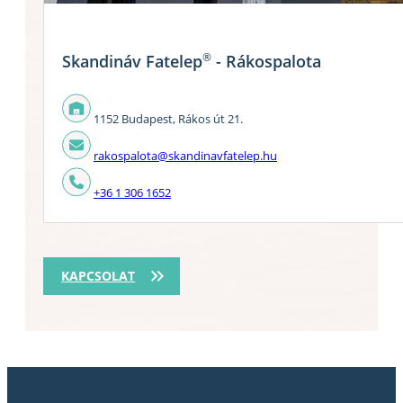
®
Skandináv Fatelep
- Rákospalota
1152 Budapest, Rákos út 21.
rakospalota@skandinavfatelep.hu
+36 1 306 1652
KAPCSOLAT