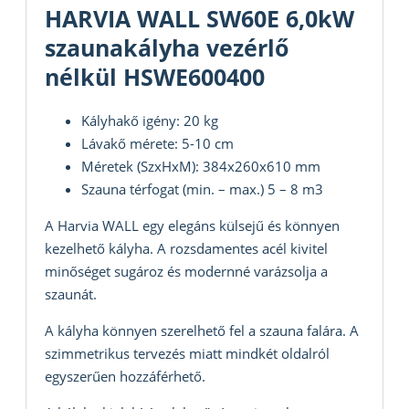
HARVIA WALL SW60E 6,0kW
szaunakályha vezérlő
nélkül HSWE600400
Kályhakő igény: 20 kg
Lávakő mérete: 5-10 cm
Méretek (SzxHxM): 384x260x610 mm
Szauna térfogat (min. – max.) 5 – 8 m3
A Harvia WALL egy elegáns külsejű és könnyen
kezelhető kályha. A rozsdamentes acél kivitel
minőséget sugároz és modernné varázsolja a
szaunát.
A kályha könnyen szerelhető fel a szauna falára. A
szimmetrikus tervezés miatt mindkét oldalról
egyszerűen hozzáférhető.