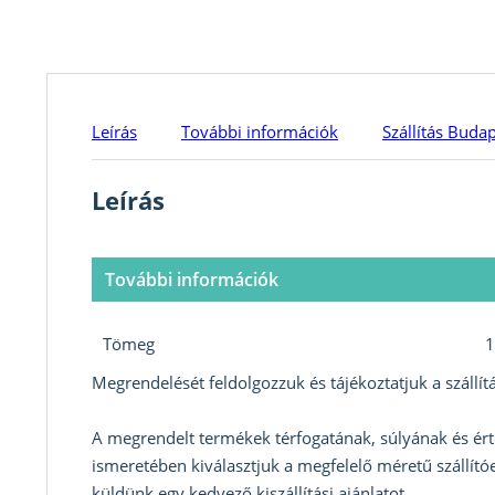
Leírás
További információk
Szállítás Buda
Leírás
További információk
Tömeg
1
Megrendelését feldolgozzuk és tájékoztatjuk a szállítá
A megrendelt termékek térfogatának, súlyának és ért
ismeretében kiválasztjuk a megfelelő méretű szállítóe
küldünk egy kedvező kiszállítási ajánlatot.