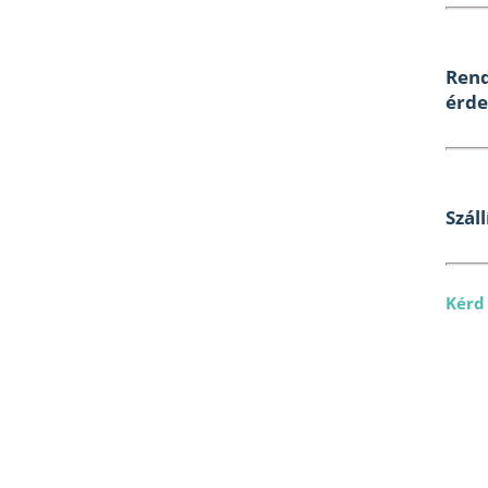
Rend
érde
Száll
Kérd