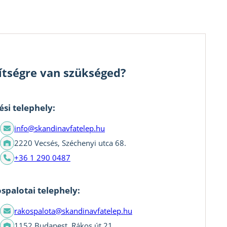
ítségre van szükséged?
ési telephely:
info@skandinavfatelep.hu
2220 Vecsés, Széchenyi utca 68.
+36 1 290 0487
spalotai telephely:
rakospalota@skandinavfatelep.hu
1152 Budapest, Rákos út 21.