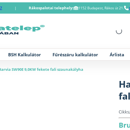
Rákospalotai telephely:
87
|
1152 Budapest, Rákos út 21.
BSH Kalkulátor
Fűrészáru kalkulátor
Árlista
Harvia SW90E 9,0KW fekete fali szaunakályha
Ha
fa
Cikk
Bru