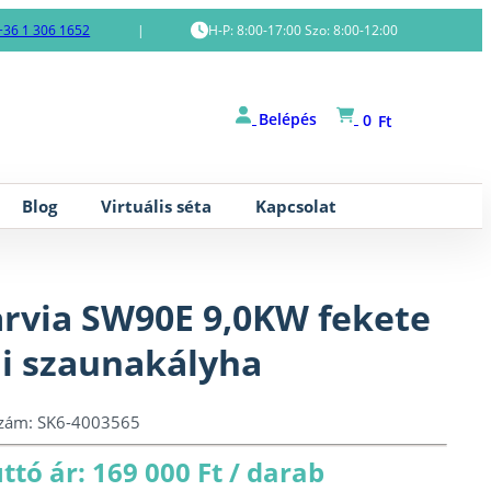
+36 1 306 1652
|
H-P: 8:00-17:00 Szo: 8:00-12:00
Belépés
0
Ft
Blog
Virtuális séta
Kapcsolat
rvia SW90E 9,0KW fekete
li szaunakályha
szám:
SK6-4003565
ttó ár: 169 000 Ft / darab