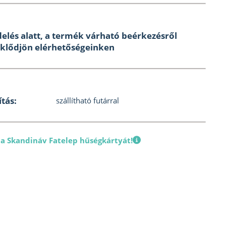
elés alatt, a termék várható beérkezésről
klődjön elérhetőségeinken
ítás:
szállítható futárral
 a Skandináv Fatelep hűségkártyát!