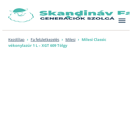
Skip
to
content
Kezdőlap
›
Fa felületkezelés
›
Milesi
›
Milesi Classic
vékonylazúr 1 L – XGT 609 Tölgy