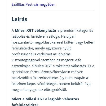
Szállítás Pest vármegyében
Leírás
A
Milesi XGT vékonylazúr
a prémium kategóriás
faápolás és favédelem záloga. Ha olyan
hosszantartó megoldást keresel kültéri vagy beltéri
fafelületeidre, amely egyszerre nyújt
professzionális védelmet az időjárás
viszontagságaival szemben és megőrzi a fa
esztétikáját, a Milesi XGT a tökéletes választás. Ez a
speciálisan formulázott vékonylazúr mélyen
beszívódik a fa szerkezetébe, így nem csupán a
felszínen képez védőréteget, hanem belülről óvja
meg a faanyagot az elöregedéstől.
Miért a Milesi XGT a legjobb választás
fafelületeidre?