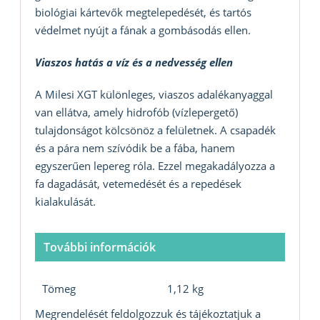
biológiai kártevők megtelepedését, és tartós
védelmet nyújt a fának a gombásodás ellen.
Viaszos hatás a víz és a nedvesség ellen
A Milesi XGT különleges, viaszos adalékanyaggal
van ellátva, amely hidrofób (vízlepergető)
tulajdonságot kölcsönöz a felületnek. A csapadék
és a pára nem szívódik be a fába, hanem
egyszerűen lepereg róla. Ezzel megakadályozza a
fa dagadását, vetemedését és a repedések
kialakulását.
További információk
Tömeg
1,12 kg
Megrendelését feldolgozzuk és tájékoztatjuk a