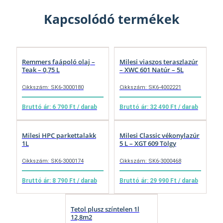
Kapcsolódó termékek
Remmers faápoló olaj –
Milesi viaszos teraszlazúr
Teak – 0,75 L
– XWC 601 Natúr – 5L
Cikkszám: SK6-3000180
Cikkszám: SK6-4002221
Bruttó ár: 6 790 Ft / darab
Bruttó ár: 32 490 Ft / darab
Milesi HPC parkettalakk
Milesi Classic vékonylazúr
1L
5 L – XGT 609 Tölgy
Cikkszám: SK6-3000174
Cikkszám: SK6-3000468
Bruttó ár: 8 790 Ft / darab
Bruttó ár: 29 990 Ft / darab
Tetol plusz színtelen 1l
12,8m2