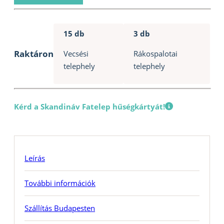
-
XGT
15 db
3 db
609
Tölgy
Raktáron
Vecsési
Rákospalotai
mennyiség
telephely
telephely
Kérd a Skandináv Fatelep hűségkártyát!
Leírás
További információk
Szállítás Budapesten