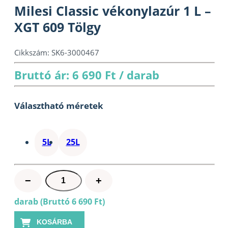
Milesi Classic vékonylazúr 1 L –
XGT 609 Tölgy
Cikkszám:
SK6-3000467
Bruttó ár: 6 690 Ft / darab
Választható méretek
5L
25L
Milesi
−
+
Classic
darab (Bruttó 6 690 Ft)
vékonylazúr
1
KOSÁRBA
L