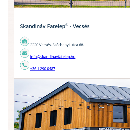
®
Skandináv Fatelep
- Vecsés
2220 Vecsés, Széchenyi utca 68.
info@skandinavfatelep.hu
+36 1 290 0487