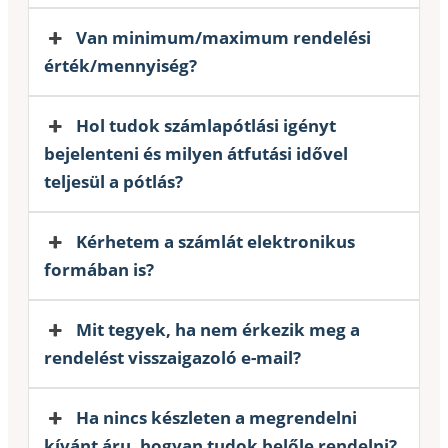
Van minimum/maximum rendelési
érték/mennyiség?
Hol tudok számlapótlási igényt
bejelenteni és milyen átfutási idővel
teljesül a pótlás?
Kérhetem a számlát elektronikus
formában is?
Mit tegyek, ha nem érkezik meg a
rendelést visszaigazoló e-mail?
Ha nincs készleten a megrendelni
kívánt áru, hogyan tudok belőle rendelni?