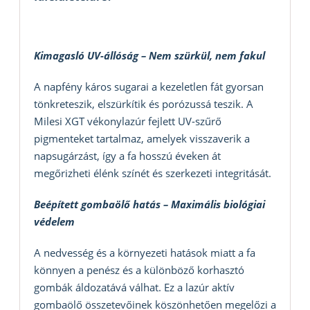
Kimagasló UV-állóság – Nem szürkül, nem fakul
A napfény káros sugarai a kezeletlen fát gyorsan
tönkreteszik, elszürkítik és porózussá teszik. A
Milesi XGT vékonylazúr fejlett UV-szűrő
pigmenteket tartalmaz, amelyek visszaverik a
napsugárzást, így a fa hosszú éveken át
megőrizheti élénk színét és szerkezeti integritását.
Beépített gombaölő hatás – Maximális biológiai
védelem
A nedvesség és a környezeti hatások miatt a fa
könnyen a penész és a különböző korhasztó
gombák áldozatává válhat. Ez a lazúr aktív
gombaölő összetevőinek köszönhetően megelőzi a