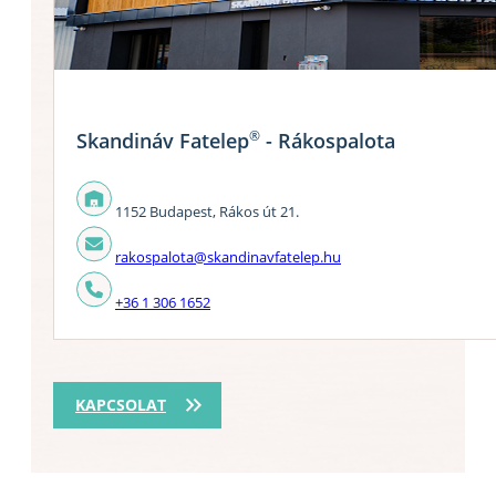
®
Skandináv Fatelep
- Rákospalota
1152 Budapest, Rákos út 21.
rakospalota@skandinavfatelep.hu
+36 1 306 1652
KAPCSOLAT