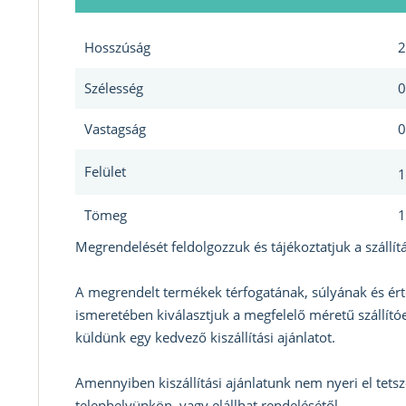
Hosszúság
2
Szélesség
0
Vastagság
0
Felület
1
Tömeg
1
Megrendelését feldolgozzuk és tájékoztatjuk a szállítá
A megrendelt termékek térfogatának, súlyának és ért
ismeretében kiválasztjuk a megfelelő méretű szállítóe
küldünk egy kedvező kiszállítási ajánlatot.
Amennyiben kiszállítási ajánlatunk nem nyeri el tets
telephelyünkön, vagy elállhat rendelésétől.