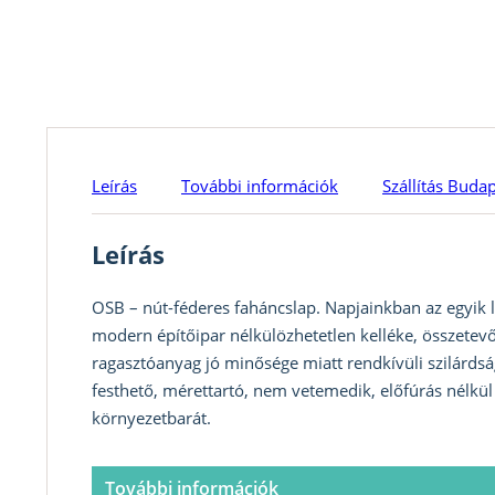
Leírás
További információk
Szállítás Buda
Leírás
OSB – nút-féderes faháncslap. Napjainkban az egyik 
modern építőipar nélkülözhetetlen kelléke, összetev
ragasztóanyag jó minősége miatt rendkívüli szilárdsá
festhető, mérettartó, nem vetemedik, előfúrás nélkül
környezetbarát.
További információk