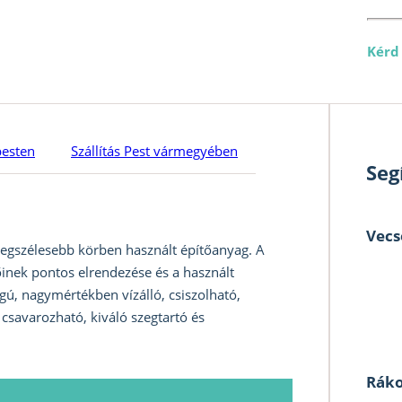
Kérd
pesten
Szállítás Pest vármegyében
Seg
Vecs
legszélesebb körben használt építőanyag. A
őinek pontos elrendezése és a használt
gú, nagymértékben vízálló, csiszolható,
 csavarozható, kiváló szegtartó és
Ráko