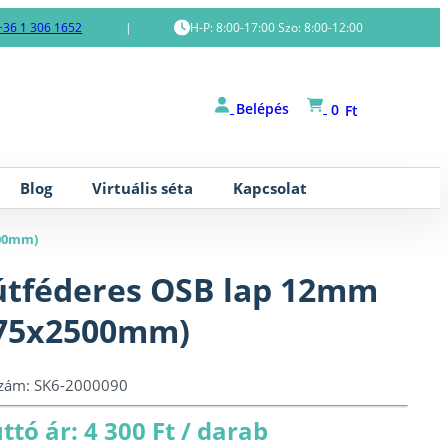
+36 1 306 1652
|
H-P: 8:00-17:00 Szo: 8:00-12:00
Belépés
0
Ft
Blog
Virtuális séta
Kapcsolat
500mm)
tféderes OSB lap 12mm
75x2500mm)
szám:
SK6-2000090
ttó ár: 4 300 Ft / darab