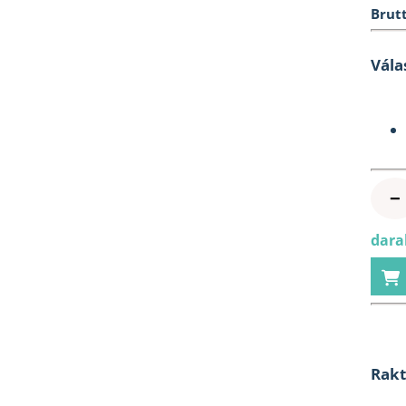
Brutt
Vála
−
dara
Rak