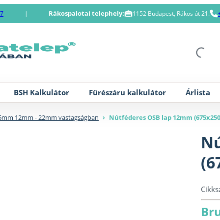
Rákospalotai telephely:
87
|
1152 Budapest, Rákos út 21.
BSH Kalkulátor
Fűrészáru kalkulátor
Árlista
675mm 12mm - 22mm vastagságban
›
Nútféderes OSB lap 12mm (675x2
Nú
(6
Cikk
Bru