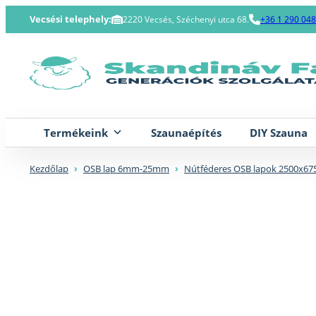
Skip
Vecsési telephely:
2220 Vecsés, Széchenyi utca 68.
+36 1 290 04
to
content
Termékeink
Szaunaépítés
DIY Szauna
Kezdőlap
›
OSB lap 6mm-25mm
›
Nútféderes OSB lapok 2500x