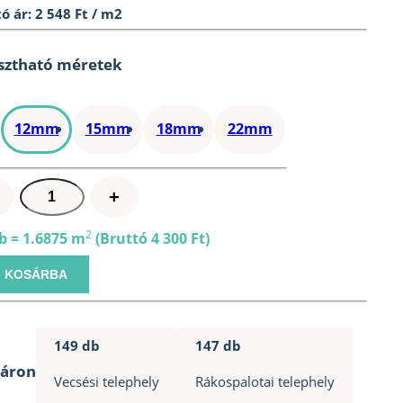
ó ár: 2 548 Ft / m2
sztható méretek
12mm
15mm
18mm
22mm
Nútféderes
+
OSB
lap
2
b = 1.6875 m
(Bruttó 4 300 Ft)
12mm
KOSÁRBA
(675x2500mm)
mennyiség
149 db
147 db
táron
Vecsési telephely
Rákospalotai telephely