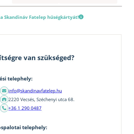
 a Skandináv Fatelep hűségkártyát!
ítségre van szükséged?
ési telephely:
info@skandinavfatelep.hu
2220 Vecsés, Széchenyi utca 68.
+36 1 290 0487
spalotai telephely: