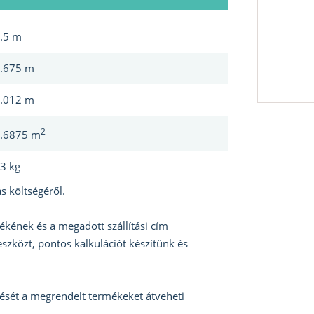
.5 m
.675 m
.012 m
2
.6875 m
3 kg
s költségéről.
ékének és a megadott szállítási cím
szközt, pontos kalkulációt készítünk és
zését a megrendelt termékeket átveheti