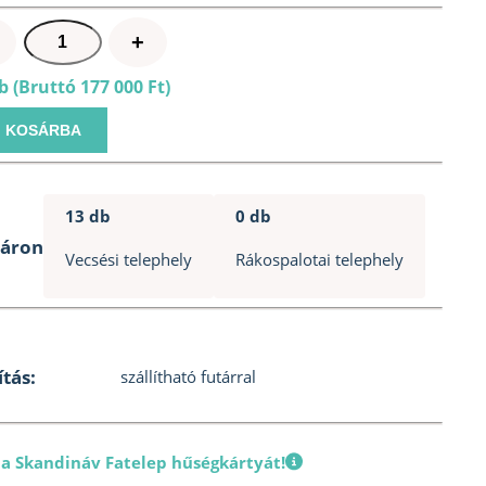
Sawo
+
ARI3
b (Bruttó 177 000 Ft)
60NB
6,0
KOSÁRBA
kW
kőtorony
szaunakályha
13 db
0 db
mennyiség
táron
Vecsési telephely
Rákospalotai telephely
ítás:
szállítható futárral
 a Skandináv Fatelep hűségkártyát!