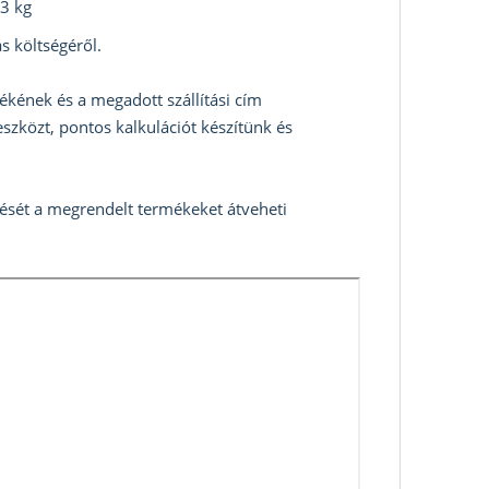
3 kg
s költségéről.
ékének és a megadott szállítási cím
szközt, pontos kalkulációt készítünk és
zését a megrendelt termékeket átveheti