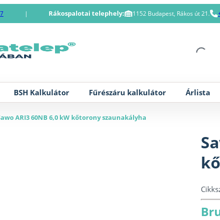
Rákospalotai telephely:
87
|
1152 Budapest, Rákos út 21.
BSH Kalkulátor
Fűrészáru kalkulátor
Árlista
Sawo ARI3 60NB 6,0 kW kőtorony szaunakályha
Sa
kő
Cikk
Bru