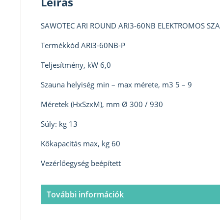
Leírás
SAWOTEC ARI ROUND ARI3-60NB ELEKTROMOS SZAU
Termékkód ARI3-60NB-P
Teljesítmény, kW 6,0
Szauna helyiség min – max mérete, m3 5 – 9
Méretek (HxSzxM), mm Ø 300 / 930
Súly: kg 13
Kőkapacitás max, kg 60
Vezérlőegység beépített
További információk