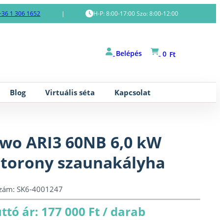
+36 1 306 1652
|
H-P: 8:00-17:00 Szo: 8:00-12:00
Belépés
0
Ft
Blog
Virtuális séta
Kapcsolat
wo ARI3 60NB 6,0 kW
torony szaunakályha
szám:
SK6-4001247
ttó ár: 177 000 Ft / darab