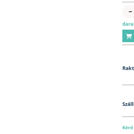
−
dara
Rak
Száll
Kérd