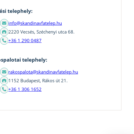
ési telephely:
info@skandinavfatelep.hu
2220 Vecsés, Széchenyi utca 68.
+36 1 290 0487
spalotai telephely:
rakospalota@skandinavfatelep.hu
1152 Budapest, Rákos út 21.
+36 1 306 1652