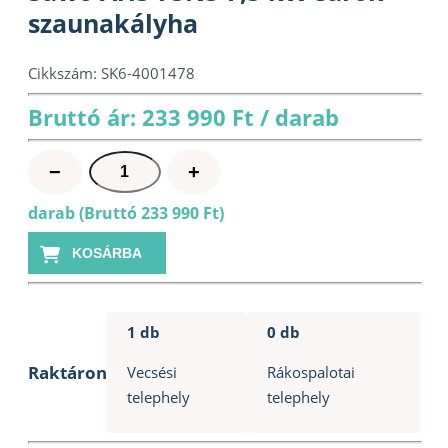
szaunakályha
Cikkszám:
SK6-4001478
Bruttó ár: 233 990 Ft / darab
Sawo
−
+
Ari3
darab (Bruttó 233 990 Ft)
75NS
7,5
KOSÁRBA
kW
sarok
szaunakályha
1 db
0 db
mennyiség
Raktáron
Vecsési
Rákospalotai
telephely
telephely