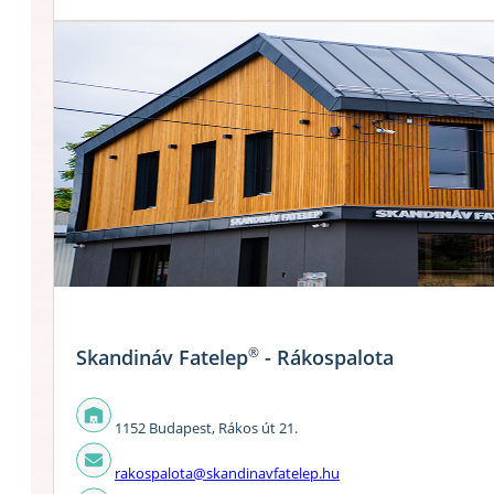
®
Skandináv Fatelep
- Rákospalota
1152 Budapest, Rákos út 21.
rakospalota@skandinavfatelep.hu