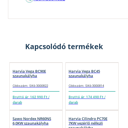
Kapcsolódó termékek
Harvia Vega BC90E
Harvia Vega BC45
szaunakályha
szaunakályha
Cikkszám: SK6-3000822
Cikkszám: SK6-3000814
Bruttó ár: 162 990 Ft /
Bruttó ár: 174 490 Ft /
darab
darab
Sawo Nordex NR60NS
Harvia Cilindro PC70E
6,0KW szaunakályha
7KW vezérlő nélküli
szaunakályha