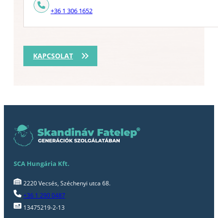
+36 1 306 1652
KAPCSOLAT
SCA Hungária Kft.
2220 Vecsés, Széchenyi utca 68.
+36 1 290 0487
13475219-2-13