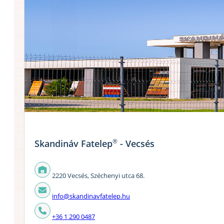
®
Skandináv Fatelep
- Vecsés
2220 Vecsés, Széchenyi utca 68.
info@skandinavfatelep.hu
+36 1 290 0487