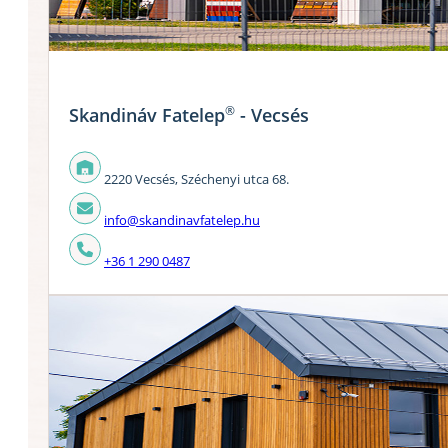
®
Skandináv Fatelep
- Vecsés
2220 Vecsés, Széchenyi utca 68.
info@skandinavfatelep.hu
+36 1 290 0487