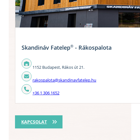
®
Skandináv Fatelep
- Rákospalota
1152 Budapest, Rákos út 21.
rakospalota@skandinavfatelep.hu
+36 1 306 1652
KAPCSOLAT