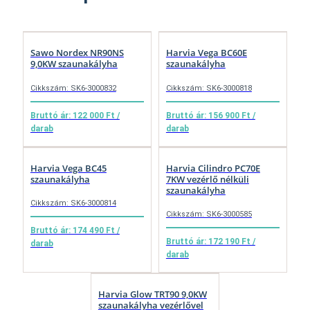
Sawo Nordex NR90NS
Harvia Vega BC60E
9,0KW szaunakályha
szaunakályha
Cikkszám: SK6-3000832
Cikkszám: SK6-3000818
Bruttó ár: 122 000 Ft /
Bruttó ár: 156 900 Ft /
darab
darab
Harvia Vega BC45
Harvia Cilindro PC70E
szaunakályha
7KW vezérlő nélküli
szaunakályha
Cikkszám: SK6-3000814
Cikkszám: SK6-3000585
Bruttó ár: 174 490 Ft /
Bruttó ár: 172 190 Ft /
darab
darab
Harvia Glow TRT90 9,0KW
szaunakályha vezérlővel