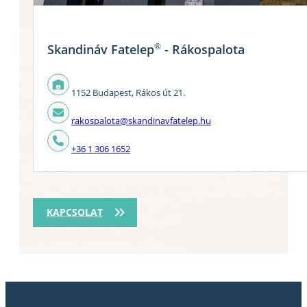
®
Skandináv Fatelep
- Rákospalota
1152 Budapest, Rákos út 21.
rakospalota@skandinavfatelep.hu
+36 1 306 1652
KAPCSOLAT