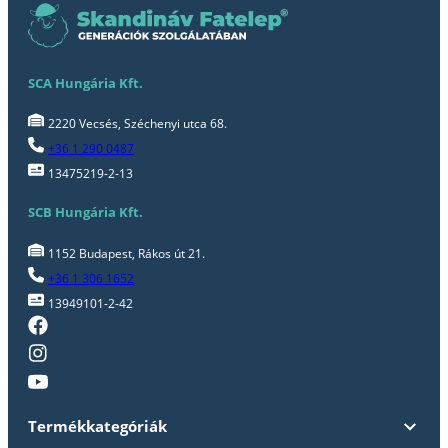
SCA Hungária Kft.
2220 Vecsés, Széchenyi utca 68.
+36 1 290 0487
13475219-2-13
SCB Hungária Kft.
1152 Budapest, Rákos út 21.
+36 1 306 1652
13949101-2-42
Termékkategóriák