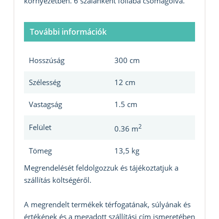
környezetben. 6 szálanként fóliába csomagolva.
További információk
Hosszúság
300 cm
Szélesség
12 cm
Vastagság
1.5 cm
Felület
2
0.36 m
Tömeg
13,5 kg
Megrendelését feldolgozzuk és tájékoztatjuk a
szállítás költségéről.
A megrendelt termékek térfogatának, súlyának és
értékének és a megadott szállítási cím ismeretében