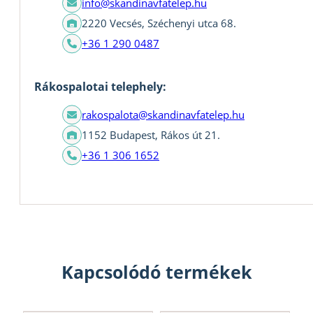
info@skandinavfatelep.hu
2220 Vecsés, Széchenyi utca 68.
+36 1 290 0487
Rákospalotai telephely:
rakospalota@skandinavfatelep.hu
1152 Budapest, Rákos út 21.
+36 1 306 1652
Kapcsolódó termékek