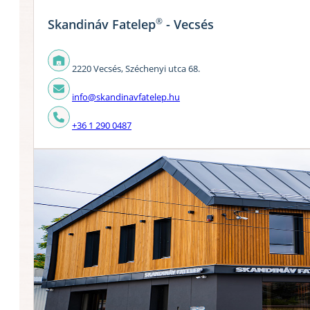
®
Skandináv Fatelep
- Vecsés
2220 Vecsés, Széchenyi utca 68.
info@skandinavfatelep.hu
+36 1 290 0487