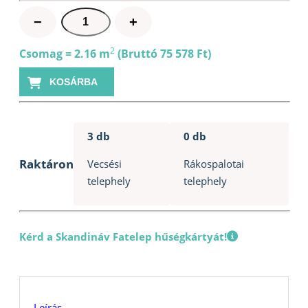
Szauna
−
+
lambéria
15x120mm
2
Csomag = 2.16 m
(Bruttó 75 578 Ft)
Finn
KOSÁRBA
fehérnyár
STS4
mennyiség
3 db
0 db
Raktáron
Vecsési
Rákospalotai
telephely
telephely
Kérd a Skandináv Fatelep hűségkártyát!
Leírás