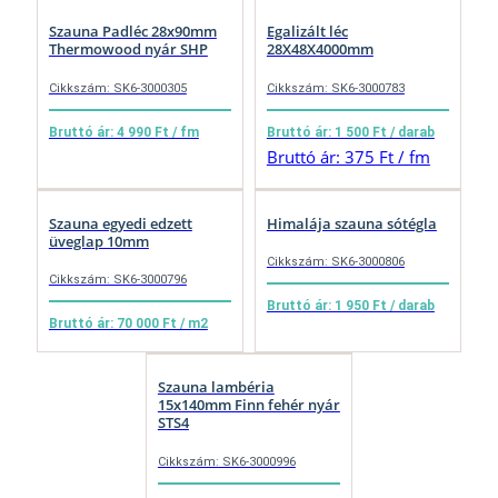
Szauna Padléc 28x90mm
Egalizált léc
Thermowood nyár SHP
28X48X4000mm
Cikkszám: SK6-3000305
Cikkszám: SK6-3000783
Bruttó ár: 4 990 Ft / fm
Bruttó ár: 1 500 Ft / darab
Bruttó ár: 375 Ft / fm
Szauna egyedi edzett
Himalája szauna sótégla
üveglap 10mm
Cikkszám: SK6-3000806
Cikkszám: SK6-3000796
Bruttó ár: 1 950 Ft / darab
Bruttó ár: 70 000 Ft / m2
Szauna lambéria
15x140mm Finn fehér nyár
STS4
Cikkszám: SK6-3000996