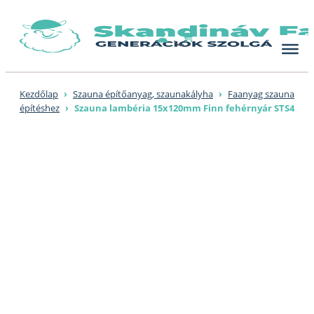
Skip
to
content
Kezdőlap
›
Szauna építőanyag, szaunakályha
›
Faanyag szauna
építéshez
›
Szauna lambéria 15x120mm Finn fehérnyár STS4