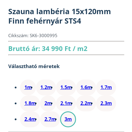
Szauna lambéria 15x120mm
Finn fehérnyár STS4
Cikkszám:
SK6-3000995
Bruttó ár: 34 990 Ft / m2
Választható méretek
1m
1.2m
1.5m
1.6m
1.7m
1.8m
2m
2.1m
2.2m
2.3m
2.4m
2.7m
3m