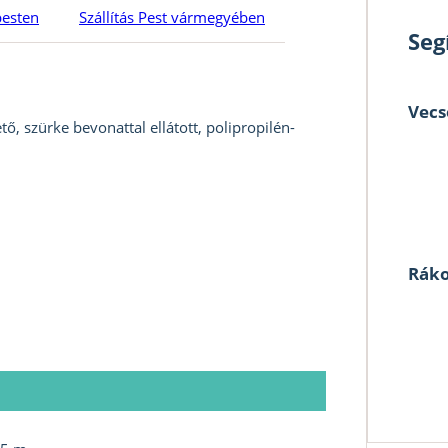
pesten
Szállítás Pest vármegyében
Seg
Vecs
ő, szürke bevonattal ellátott, polipropilén-
Ráko