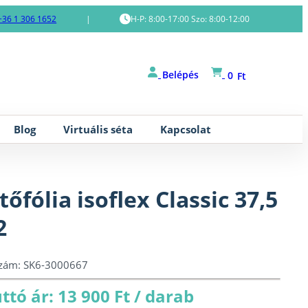
+36 1 306 1652
|
H-P: 8:00-17:00 Szo: 8:00-12:00
Belépés
0
Ft
Blog
Virtuális séta
Kapcsolat
tőfólia isoflex Classic 37,5
2
szám:
SK6-3000667
ttó ár: 13 900 Ft / darab