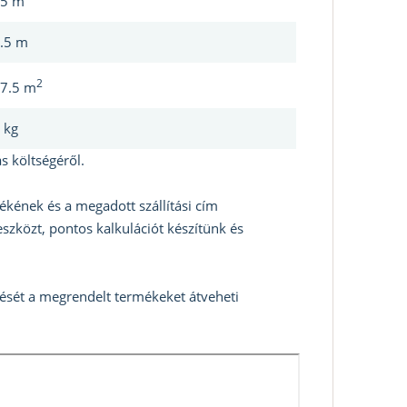
5 m
.5 m
2
7.5 m
 kg
s költségéről.
ékének és a megadott szállítási cím
szközt, pontos kalkulációt készítünk és
zését a megrendelt termékeket átveheti