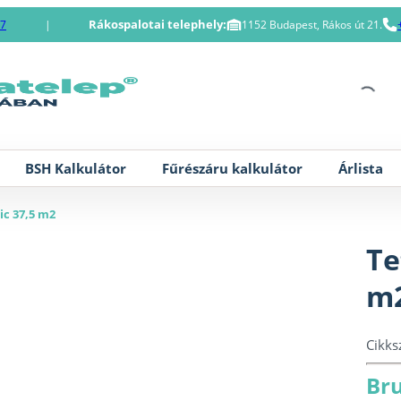
Rákospalotai telephely:
87
|
1152 Budapest, Rákos út 21.
BSH Kalkulátor
Fűrészáru kalkulátor
Árlista
sic 37,5 m2
Te
m
Cikk
Bru