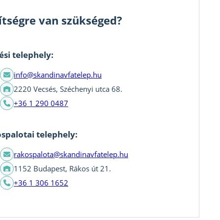
ítségre van szükséged?
ési telephely:
info@skandinavfatelep.hu
2220 Vecsés, Széchenyi utca 68.
+36 1 290 0487
spalotai telephely:
rakospalota@skandinavfatelep.hu
1152 Budapest, Rákos út 21.
+36 1 306 1652