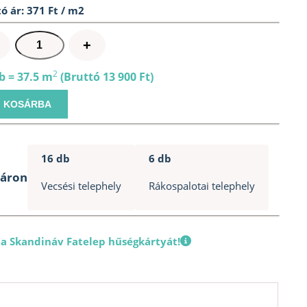
ó ár: 371 Ft / m2
Tetőfólia
+
isoflex
Classic
2
b = 37.5 m
(Bruttó 13 900 Ft)
37,5
KOSÁRBA
m2
mennyiség
16 db
6 db
táron
Vecsési telephely
Rákospalotai telephely
 a Skandináv Fatelep hűségkártyát!