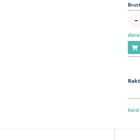
Brutt
−
dara
Rak
Kérd