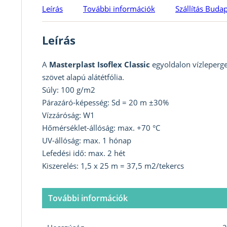
Leírás
További információk
Szállítás Buda
Leírás
A
Masterplast Isoflex Classic
egyoldalon vízleperget
szövet alapú alátétfólia.
Súly: 100 g/m2
Párazáró-képesség: Sd = 20 m ±30%
Vízzáróság: W1
Hőmérséklet-állóság: max. +70 °C
UV-állóság: max. 1 hónap
Lefedési idő: max. 2 hét
Kiszerelés: 1,5 x 25 m = 37,5 m2/tekercs
További információk