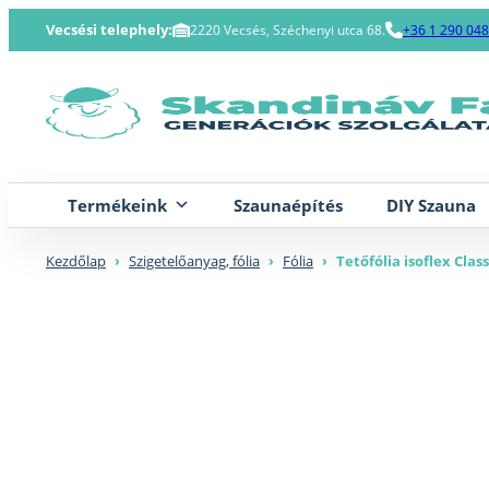
Skip
Vecsési telephely:
2220 Vecsés, Széchenyi utca 68.
+36 1 290 04
to
content
Termékeink
Szaunaépítés
DIY Szauna
Kezdőlap
›
Szigetelőanyag, fólia
›
Fólia
›
Tetőfólia isoflex Clas