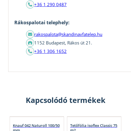
+36 1 290 0487
Rákospalotai telephely:
rakospalota@skandinavfatelep.hu
1152 Budapest, Rákos út 21.
+36 1 306 1652
Kapcsolódó termékek
Knauf 042 Naturoll 100/50
Tetőfólia isoflex Classic 75
mm
m2