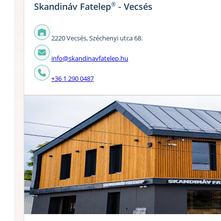
®
Skandináv Fatelep
- Vecsés
2220 Vecsés, Széchenyi utca 68.
info@skandinavfatelep.hu
+36 1 290 0487