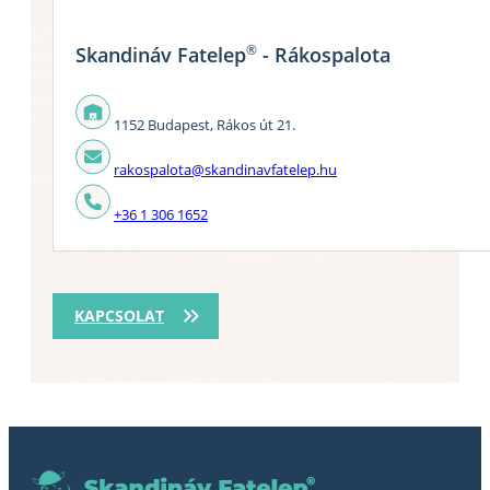
®
Skandináv Fatelep
- Rákospalota
1152 Budapest, Rákos út 21.
rakospalota@skandinavfatelep.hu
+36 1 306 1652
KAPCSOLAT