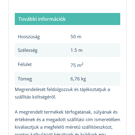
További információk
Hosszúság
50 m
Szélesség
1.5 m
Felület
2
75 m
Tömeg
6,76 kg
Megrendelését feldolgozzuk és tájékoztatjuk a
szállítás költségéről.
A megrendelt termékek térfogatának, súlyának és
értékének és a megadott szállítási cím ismeretében
kiválasztjuk a megfelelő méretű szállítóeszközt,
pontos kalkulációt készítünk és küldünk egy