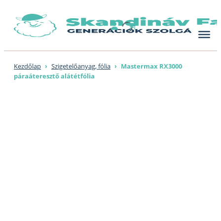
Skip
to
content
Kezdőlap
›
Szigetelőanyag, fólia
›
Mastermax RX3000
páraáteresztő alátétfólia