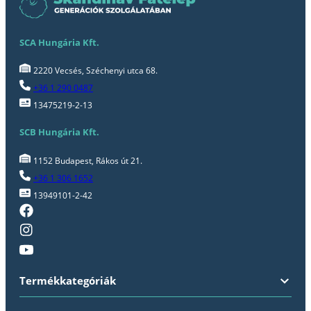
SCA Hungária Kft.
2220 Vecsés, Széchenyi utca 68.
+36 1 290 0487
13475219-2-13
SCB Hungária Kft.
1152 Budapest, Rákos út 21.
+36 1 306 1652
13949101-2-42
Termékkategóriák