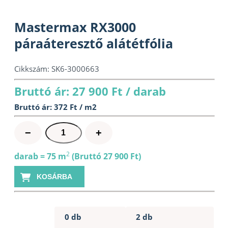
Mastermax RX3000
páraáteresztő alátétfólia
Cikkszám:
SK6-3000663
Bruttó ár: 27 900 Ft / darab
Bruttó ár: 372 Ft / m2
Mastermax
−
+
RX3000
páraáteresztő
2
darab = 75 m
(Bruttó 27 900 Ft)
alátétfólia
KOSÁRBA
mennyiség
0 db
2 db