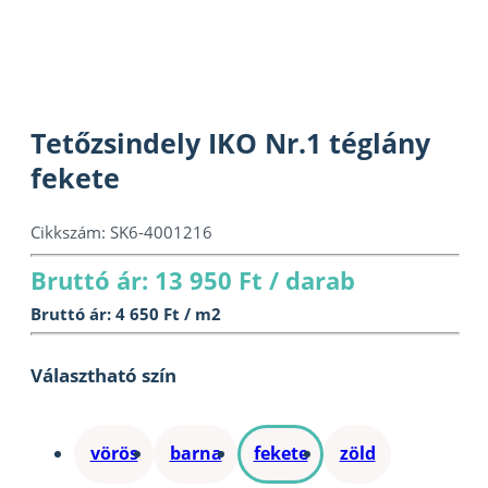
Tetőzsindely IKO Nr.1 téglány
fekete
Cikkszám:
SK6-4001216
Bruttó ár: 13 950 Ft / darab
Bruttó ár: 4 650 Ft / m2
Választható szín
vörös
barna
fekete
zöld