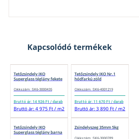
Kapcsolódó termékek
Tetőzsindely IKO
Tetőzsindely IKO Nr.1
Superglass téglány fekete
hódfarkú zöld
Cikkszám: SK6-3000435
Cikkszám: SK6-4001219
Bruttó ár: 14 926 Ft / darab
Bruttó ár: 11 670 Ft / darab
Bruttó ár: 4 975 Ft / m2
Bruttó ár: 3 890 Ft / m2
Tetőzsindely IKO
Zsindelyszeg 35mm 5kg
Superglass téglány barna
Cikkszám: SK6-3000789