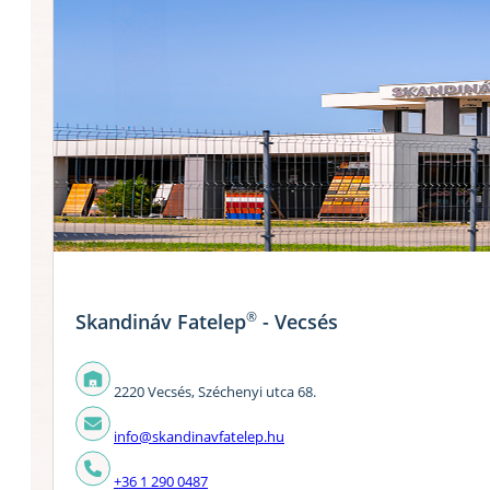
®
Skandináv Fatelep
- Vecsés
2220 Vecsés, Széchenyi utca 68.
info@skandinavfatelep.hu
+36 1 290 0487