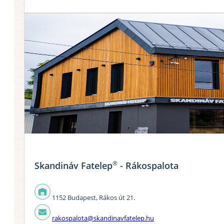
®
Skandináv Fatelep
- Rákospalota
1152 Budapest, Rákos út 21.
rakospalota@skandinavfatelep.hu