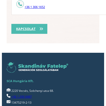
+36 1 306 1652
KAPCSOLAT
SCA Hungária Kft.
2220 Vecsés, Széchenyi utca 68.
+36 1 290 0487
13475219-2-13