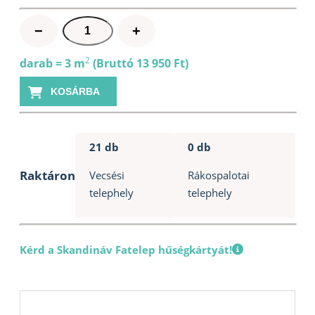
Tetőzsindely
−
+
IKO
Nr.1
2
darab = 3 m
(Bruttó 13 950 Ft)
téglány
KOSÁRBA
fekete
mennyiség
21 db
0 db
Raktáron
Vecsési
Rákospalotai
telephely
telephely
Kérd a Skandináv Fatelep hűségkártyát!