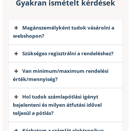
Gyakran ismételt kérdések
Magánszemélyként tudok vásárolni a
webshopon?
Szükséges regisztrálni a rendeléshez?
Van minimum/maximum rendelési
érték/mennyiség?
Hol tudok számlapótlási igényt
bejelenteni és milyen átfutási idővel
teljesül a pótlás?
Kérhetem a számlát elektronikus