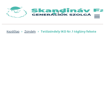
Skip
to
content
Kezdőlap
›
Zsindely
›
Tetőzsindely IKO Nr.1 téglány fekete