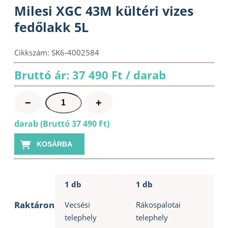
Milesi XGC 43M kültéri vizes
fedőlakk 5L
Cikkszám:
SK6-4002584
Bruttó ár: 37 490 Ft / darab
Milesi
−
+
XGC
darab (Bruttó 37 490 Ft)
43M
kültéri
KOSÁRBA
vizes
fedőlakk
5L
1 db
1 db
mennyiség
Raktáron
Vecsési
Rákospalotai
telephely
telephely