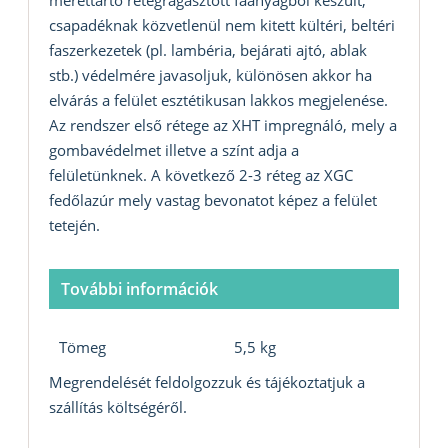
csapadéknak közvetlenül nem kitett kültéri, beltéri
faszerkezetek (pl. lambéria, bejárati ajtó, ablak
stb.) védelmére javasoljuk, különösen akkor ha
elvárás a felület esztétikusan lakkos megjelenése.
Az rendszer első rétege az XHT impregnáló, mely a
gombavédelmet illetve a színt adja a
felületünknek. A következő 2-3 réteg az XGC
fedőlazúr mely vastag bevonatot képez a felület
tetején.
További információk
Tömeg
5,5 kg
Megrendelését feldolgozzuk és tájékoztatjuk a
szállítás költségéről.