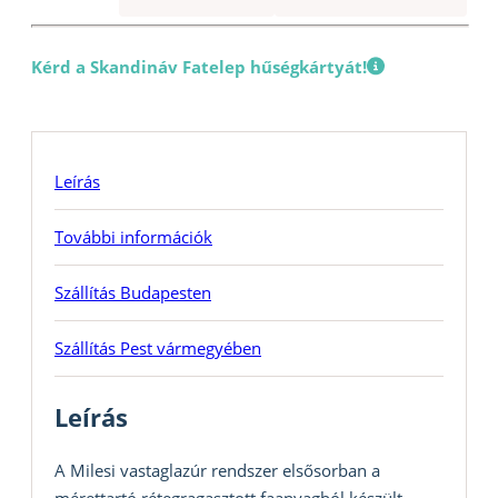
Kérd a Skandináv Fatelep hűségkártyát!
Leírás
További információk
Szállítás Budapesten
Szállítás Pest vármegyében
Leírás
A Milesi vastaglazúr rendszer elsősorban a
mérettartó rétegragasztott faanyagból készült,