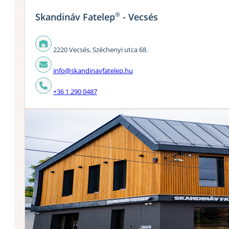
®
Skandináv Fatelep
- Vecsés
2220 Vecsés, Széchenyi utca 68.
info@skandinavfatelep.hu
+36 1 290 0487