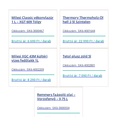
Milesi Classic vékonylazúr
Thermory Thermoholz-Öl
1 L – XGT 609 Tölgy
hell 2,5l Színtelen
Cikkszám: SK6-3000467
Cikkszám: SK6-4001644
Bruttó ár: 6 690 Ft / darab
Bruttó ár: 22 990 Ft / darab
Milesi XGC 43M kültéri
Tetol plusz zöld 5l
vizes fedőlakk 1L
Cikkszám: SK6-4002801
Cikkszám: SK6-4002209
Bruttó ár: 7 090 Ft / darab
Bruttó ár: 8 290 Ft / darab
Remmers faápoló olaj –
Vörösfenyő – 0,75 L
Cikkszám: SK6-3000554