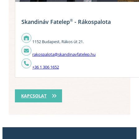
®
Skandináv Fatelep
- Rákospalota
1152 Budapest, Rákos út 21.
rakospalota@skandinavfatelep.hu
+36 1 306 1652
KAPCSOLAT