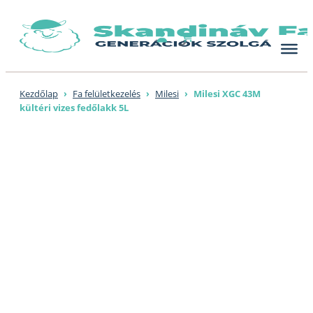
Skip
to
content
Kezdőlap
›
Fa felületkezelés
›
Milesi
›
Milesi XGC 43M
kültéri vizes fedőlakk 5L