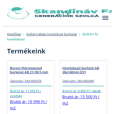
Skip
to
content
Kezdőlap
›
Kültéri táblás homlokzat burkolat
›
Kültéri fa
homlokzat
Termékeink
Borovi thermowood
Homlokzati burkoló AB
burkolat AB 21×58,5 mm
26x140mm D51
Cikkszám: SK6-4003376
Cikkszám: SK6-4002940
Bruttó ár: 17 359 Ft /
Bruttó ár: 6 804 Ft / darab
csomag
Bruttó ár: 13 500 Ft /
Bruttó ár: 10 990 Ft /
m2
m2