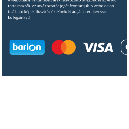
A weboldalon feltüntetett árak tájékoztató jellegűek és az ÁFÁ-t
tartalmazzák. Az árváltoztatás jogát fenntartjuk. A weboldalon
található képek illusztrációk. Konkrét árajánlatért keresse
kollégáinkat!