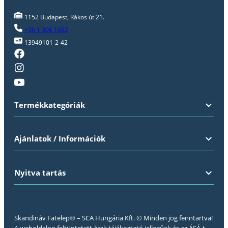
1152 Budapest, Rákos út 21.
+36 1 306 1652
13949101-2-42
Termékkategóriák
Ajánlatok / Információk
Nyitva tartás
Skandináv Fatelep® – SCA Hungária Kft. © Minden jog fenntartva!