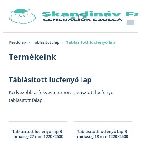
Skip
to
content
Kezdőlap
›
Táblásított lap
›
Táblásított lucfenyő lap
Termékeink
Táblásított lucfenyő lap
Kedvezőbb árfekvésű tömör, ragasztott lucfenyő
táblásított falap.
Táblásított lucfenyő lap B
Táblásított lucfenyő lap B
minőség 27 mm 1220×2500
minőség 18 mm 1220×2500