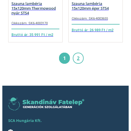
Szauna lambéria
Szauna lambéria
15x120mm Thermowood
15x120mm éger STS4
nyár STS4
Cikkszám: SK6-4003655
Cikkszám: SK6-4003170
Bruttó ár: 26 989 Ft / m2
Bruttó ár: 35 991 Ft / m2
1
2
SCA Hungária Kft.