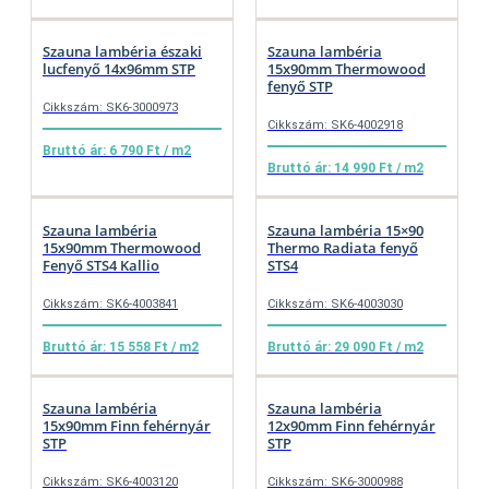
Szauna lambéria északi
Szauna lambéria
lucfenyő 14x96mm STP
15x90mm Thermowood
fenyő STP
Cikkszám: SK6-3000973
Cikkszám: SK6-4002918
Bruttó ár: 6 790 Ft / m2
Bruttó ár: 14 990 Ft / m2
Szauna lambéria
Szauna lambéria 15×90
15x90mm Thermowood
Thermo Radiata fenyő
Fenyő STS4 Kallio
STS4
Cikkszám: SK6-4003841
Cikkszám: SK6-4003030
Bruttó ár: 15 558 Ft / m2
Bruttó ár: 29 090 Ft / m2
Szauna lambéria
Szauna lambéria
15x90mm Finn fehérnyár
12x90mm Finn fehérnyár
STP
STP
Cikkszám: SK6-4003120
Cikkszám: SK6-3000988