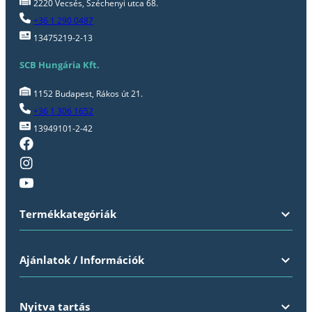
2220 Vecsés, Széchenyi utca 68.
+36 1 290 0487
13475219-2-13
SCB Hungária Kft.
1152 Budapest, Rákos út 21.
+36 1 306 1652
13949101-2-42
Termékkategóriák
Ajánlatok / Információk
Nyitva tartás