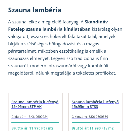
Szauna lambéria
A szauna lelke a megfelelő faanyag. A
Skandináv
Fatelep szauna lambéria kínálatában
kizárólag olyan
válogatott, északi és hőkezelt fafajtákat talál, amelyek
bírják a szélsőséges hőingadozást és a magas
páratartalmat, miközben esztétikailag is emelik a
szaunázás élményét. Legyen szó tradicionális finn
szaunáról, modern infraszaunáról vagy kombinált
megoldásról, nálunk megtalálja a tökéletes profilokat.
Szauna lambéria lucfenyő
Szauna lambéria lucfenyő
15x95mm STP VK
15x95mm STS3
Cikkszám: SK6-0600224
Cikkszám: SK6-0600369
Bruttó ár: 11 990 Ft / m2
Bruttó ár: 11 990 Ft / m2