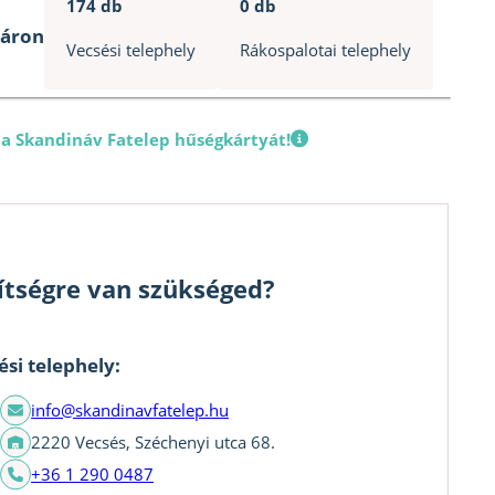
mikrofózolt
174 db
0 db
mennyiség
táron
Vecsési telephely
Rákospalotai telephely
 a Skandináv Fatelep hűségkártyát!
ítségre van szükséged?
ési telephely:
info@skandinavfatelep.hu
2220 Vecsés, Széchenyi utca 68.
+36 1 290 0487