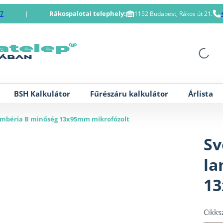
Rákospalotai telephely:
87
|
1152 Budapest, Rákos út 21.
BSH Kalkulátor
Fűrészáru kalkulátor
Árlista
lambéria B minőség 13x95mm mikrofózolt
Sv
la
13
Cikk