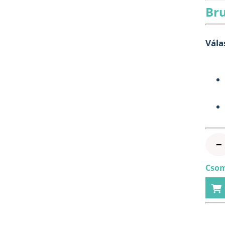
Bru
Vála
−
Csom