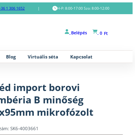
+36 1 306 1652
|
H-P: 8:00-17:00 Szo: 8:00-12:00
Belépés
0
Ft
Blog
Virtuális séta
Kapcsolat
éd import borovi
mbéria B minőség
x95mm mikrofózolt
szám:
SK6-4003661