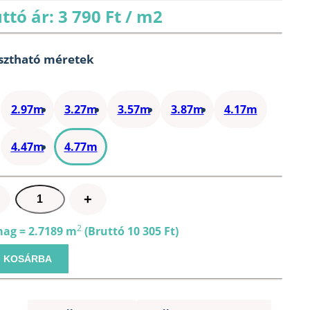
ttó ár: 3 790 Ft / m2
sztható méretek
2.97m
3.27m
3.57m
3.87m
4.17m
4.47m
4.77m
Svéd
+
import
borovi
2
ag = 2.7189 m
(Bruttó 10 305 Ft)
lambéria
KOSÁRBA
B
minőség
13x95mm