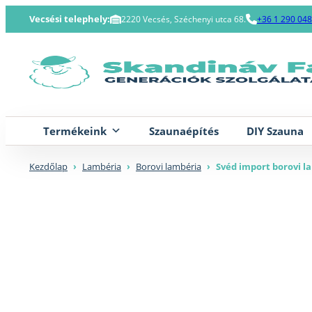
Skip
Vecsési telephely:
2220 Vecsés, Széchenyi utca 68.
+36 1 290 04
to
content
Termékeink
Szaunaépítés
DIY Szauna
Kezdőlap
›
Lambéria
›
Borovi lambéria
›
Svéd import borovi 