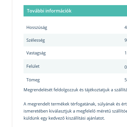
További információk
Hosszúság
4
Szélesség
9
Vastagság
1
Felület
0
Tömeg
5
Megrendelését feldolgozzuk és tájékoztatjuk a szállítá
A megrendelt termékek térfogatának, súlyának és ért
ismeretében kiválasztjuk a megfelelő méretű szállítóe
küldünk egy kedvező kiszállítási ajánlatot.