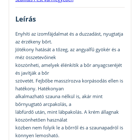
Leírás
Enyhíti az izomfájdalmat és a duzzadást, nyugtatja
az érzékeny bőrt.
Jótékony hatását a tőzeg, az angyalfű gyökér és a
méz összetevőinek
köszönheti, amelyek élénkítik a bőr anyagcseréjét
és javítják a bőr
szövetét. Fejbőbe masszírozva korpásodás ellen is
hatékony. Hatékonyan
alkalmazható szauna nélkül is, akár mint
bőrnyugtató arcpakolás, a
lábfürdő után, mint lábpakolás. A krém állagnak
köszönhetően használat
közben nem folyik le a bőrről és a szaunapadról is
könnyen lemosható.