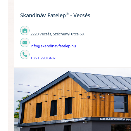
®
Skandináv Fatelep
- Vecsés
2220 Vecsés, Széchenyi utca 68.
info@skandinavfatelep.hu
+36 1 290 0487