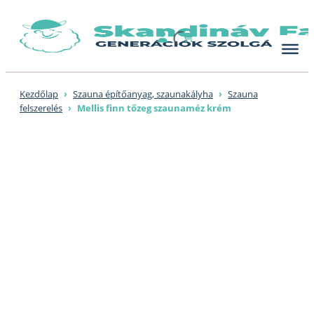
Skip
to
content
Kezdőlap
›
Szauna építőanyag, szaunakályha
›
Szauna
felszerelés
›
Mellis finn tőzeg szaunaméz krém