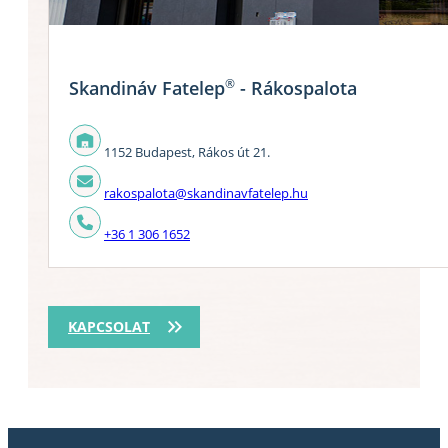
®
Skandináv Fatelep
- Rákospalota
1152 Budapest, Rákos út 21.
rakospalota@skandinavfatelep.hu
+36 1 306 1652
KAPCSOLAT