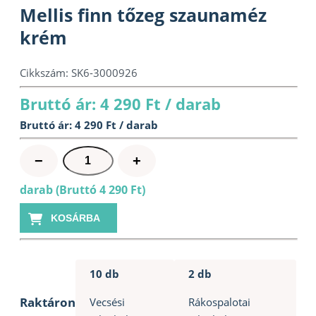
Mellis finn tőzeg szaunaméz
krém
Cikkszám:
SK6-3000926
Bruttó ár: 4 290 Ft / darab
Bruttó ár: 4 290 Ft / darab
Mellis
−
+
finn
darab (Bruttó 4 290 Ft)
tőzeg
szaunaméz
KOSÁRBA
krém
mennyiség
10 db
2 db
Raktáron
Vecsési
Rákospalotai