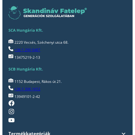
SCA Hungária Kft.
2220 Vecsés, Széchenyi utca 68.
+36 1 290 0487
13475219-2-13
SCB Hungária Kft.
1152 Budapest, Rákos út 21.
+36 1 306 1652
13949101-2-42
Termékkategóriák