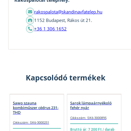
Rákospalotai telephely:
rakospalota@skandinavfatelep.hu
1152 Budapest, Rákos út 21.
+36 1 306 1652
Kapcsolódó termékek
Sawo szauna
Sarok lámpaárnyékoló
kombiműszer cédrus 231-
fehér nyár
THD
Cikkszám: SK6-3000895
Cikkszám: SK6-3000251
Bruttó ár: 7 200 Ft / darab