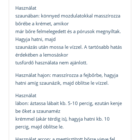
Használat
szaunában: könnyed mozdulatokkal masszírozza
bőrébe a krémet, amikor
már bőre felmelegedett és a pórusok megnyíltak.
Hagyja hatni, majd
szaunázás után mossa le vízzel. A tartósabb hatás
érdekében a lemosáskor
tusfürdő használata nem ajánlott.
Használat hajon: masszírozza a fejbőrbe, hagyja
hatni amíg szaunázik, majd öblítse le vízzel.
Használat
lábon: áztassa lábait kb. 5-10 percig, ezután kenje
be őket a szaunaméz
krémmel (akár térdig is), hagyja hatni kb. 10
percig, majd öblítse le.
Használat arcon: a megtísztított bőrre vigye fel,