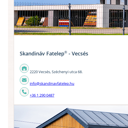
®
Skandináv Fatelep
- Vecsés
2220 Vecsés, Széchenyi utca 68.
info@skandinavfatelep.hu
+36 1 290 0487