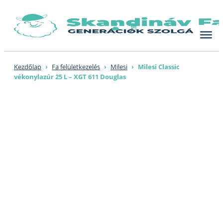
Skip
to
content
Kezdőlap
›
Fa felületkezelés
›
Milesi
›
Milesi Classic
vékonylazúr 25 L – XGT 611 Douglas