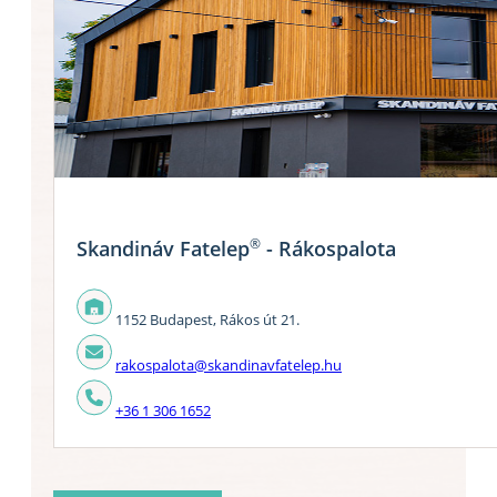
®
Skandináv Fatelep
- Rákospalota
1152 Budapest, Rákos út 21.
rakospalota@skandinavfatelep.hu
+36 1 306 1652