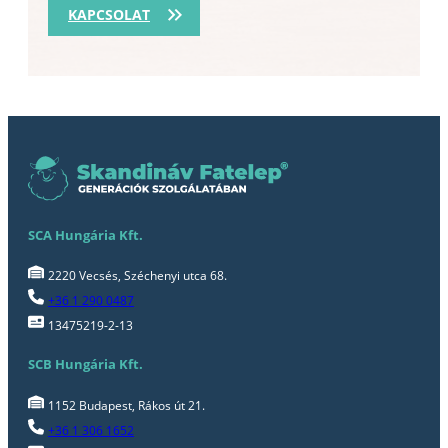
KAPCSOLAT
SCA Hungária Kft.
2220 Vecsés, Széchenyi utca 68.
+36 1 290 0487
13475219-2-13
SCB Hungária Kft.
1152 Budapest, Rákos út 21.
+36 1 306 1652