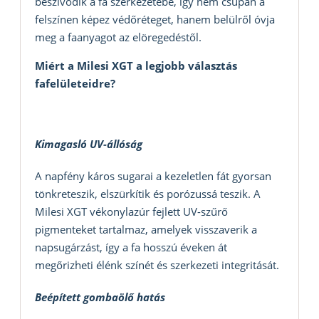
beszívódik a fa szerkezetébe, így nem csupán a
felszínen képez védőréteget, hanem belülről óvja
meg a faanyagot az elöregedéstől.
Miért a Milesi XGT a legjobb választás
fafelületeidre?
Kimagasló UV-állóság
A napfény káros sugarai a kezeletlen fát gyorsan
tönkreteszik, elszürkítik és porózussá teszik. A
Milesi XGT vékonylazúr fejlett UV-szűrő
pigmenteket tartalmaz, amelyek visszaverik a
napsugárzást, így a fa hosszú éveken át
megőrizheti élénk színét és szerkezeti integritását.
Beépített gombaölő hatás