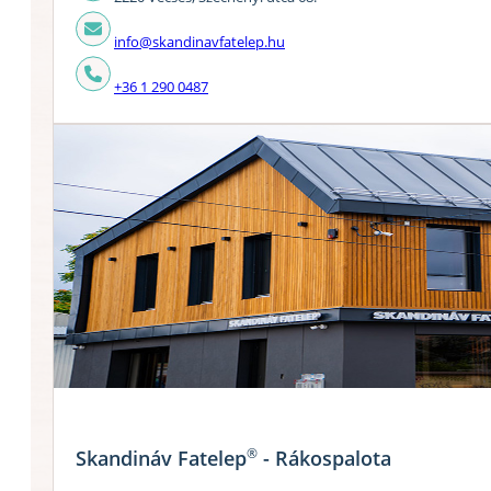
info@skandinavfatelep.hu
+36 1 290 0487
®
Skandináv Fatelep
- Rákospalota