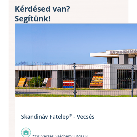
Kérdésed van?
Segítünk!
®
Skandináv Fatelep
- Vecsés
2220 Vecsés, Széchenyi utca 68.