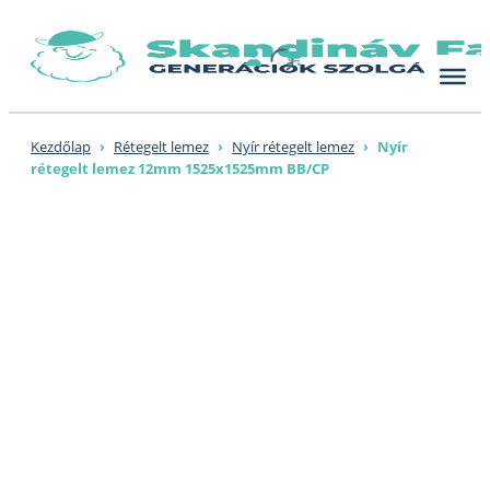
Skip
to
content
Kezdőlap
›
Rétegelt lemez
›
Nyír rétegelt lemez
›
Nyír
rétegelt lemez 12mm 1525x1525mm BB/CP