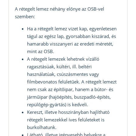
A rétegelt lemez néhány előnye az OSB-vel
szemben:
Ha a rétegelt lemez vizet kap, egyenletesen
tágul az egész lap, gyorsabban kiszárad, és
hamarabb visszanyeri az eredeti méretét,
mint az OSB.
A rétegelt lemezek lehetnek vízálló
ragasztásúak, kültéri, ill. beltéri
használatúak, csúszásmentes vagy
filmbevonatos felületűek. A rétegelt lemezt
nem csak az építőipar, hanem a bútor- és
járműipar (hajóépítés, buszpadló-építés,
repülőgép-gyártás) is kedveli.
Kereszt, illetve hosszirányban hajlítható
rétegelt lemezekkel íves felületeket is
burkolhatunk.
Látható, illetve igényesebb helyekre a