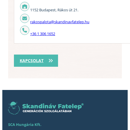
1152 Budapest, Rákos út 21.
rakospalota@skandinavfatelep.hu
+36 1 306 1652
KAPCSOLAT
SCA Hungária Kft.