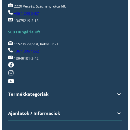
2220 Vecsés, Széchenyi utca 68.
+36 1 290 0487
13475219-2-13
SCB Hungária Kft.
1152 Budapest, Rákos út 21.
+36 1 306 1652
13949101-2-42
Termékkategóriák
Ajánlatok / Információk