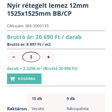
Nyír rétegelt lemez 12mm
1525x1525mm BB/CP
Cikkszám:
SK6-3000135
Bruttó ár: 20 690 Ft / darab
Bruttó ár: 8 897 Ft / m2
Nyír
−
+
rétegelt
lemez
2
darab = 2.3256 m
(Bruttó 20 690 Ft)
12mm
KOSÁRBA
1525x1525mm
BB/CP
mennyiség
15 db
9 db
Raktáron
Vecsési
Rákospalotai