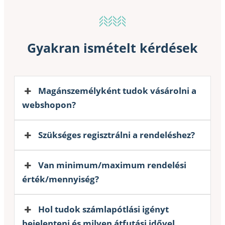
Gyakran ismételt kérdések
Magánszemélyként tudok vásárolni a
webshopon?
Szükséges regisztrálni a rendeléshez?
Van minimum/maximum rendelési
érték/mennyiség?
Hol tudok számlapótlási igényt
bejelenteni és milyen átfutási idővel