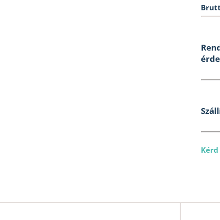
Brutt
Rend
érde
Száll
Kérd