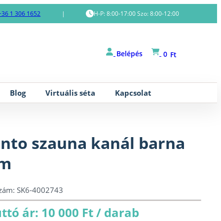
+36 1 306 1652
|
H-P: 8:00-17:00 Szo: 8:00-12:00
Belépés
0
Ft
Blog
Virtuális séta
Kapcsolat
nto szauna kanál barna
ém
szám:
SK6-4002743
ttó ár: 10 000 Ft / darab