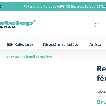
Rákospalotai telephely:
87
|
1152 Budapest, Rákos út 21.
BSH Kalkulátor
Fűrészáru kalkulátor
Árlista
›
Rento szauna kanál barna fém
Re
f
Cikk
Bru