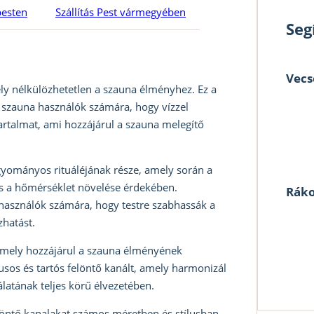
pesten
Szállítás Pest vármegyében
Seg
Vecs
ely nélkülözhetetlen a szauna élményhez. Ez a
 szauna használók számára, hogy vízzel
tartalmat, ami hozzájárul a szauna melegítő
gyományos rituáléjának része, amely során a
és a hőmérséklet növelése érdekében.
Ráko
 használók számára, hogy testre szabhassák a
zhatást.
 amely hozzájárul a szauna élményének
sos és tartós felöntő kanált, amely harmonizál
latának teljes körű élvezetében.
löntő kanalakat számos méretben és stílusban.