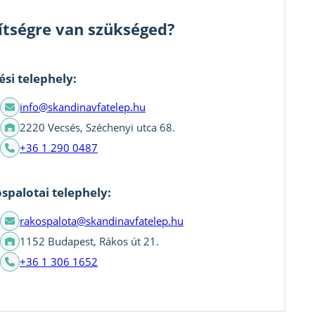
ítségre van szükséged?
ési telephely:
info@skandinavfatelep.hu
2220 Vecsés, Széchenyi utca 68.
+36 1 290 0487
spalotai telephely:
rakospalota@skandinavfatelep.hu
1152 Budapest, Rákos út 21.
+36 1 306 1652