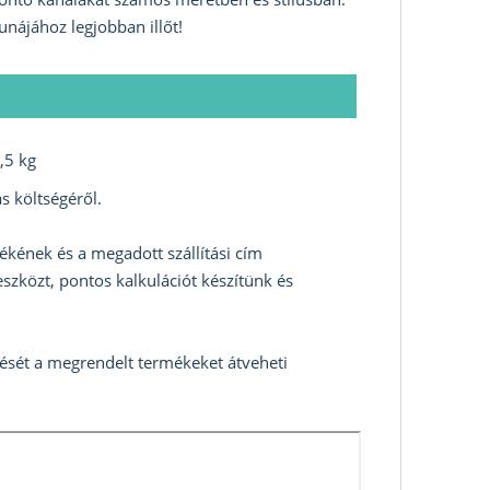
unájához legjobban illőt!
,5 kg
s költségéről.
ékének és a megadott szállítási cím
szközt, pontos kalkulációt készítünk és
zését a megrendelt termékeket átveheti