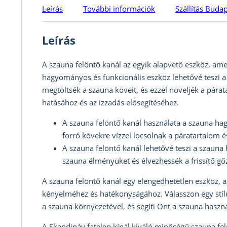
Leírás
További információk
Szállítás Buda
Leírás
A szauna felöntő kanál az egyik alapvető eszköz, am
hagyományos és funkcionális eszköz lehetővé teszi a
megtöltsék a szauna köveit, és ezzel növeljék a pára
hatásához és az izzadás elősegítéséhez.
A szauna felöntő kanál használata a szauna ha
forró kövekre vízzel locsolnak a páratartalom 
A szauna felöntő kanál lehetővé teszi a szauna
szauna élményüket és élvezhessék a frissítő gő
A szauna felöntő kanál egy elengedhetetlen eszköz,
kényelméhez és hatékonyságához. Válasszon egy stílu
a szauna környezetével, és segíti Önt a szauna haszná
A Skandináv fatelep kínál kiváló minőségű szauna fe