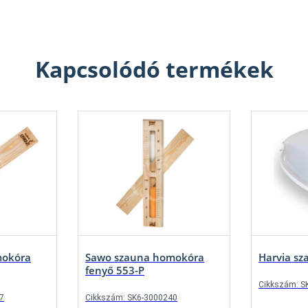
Kapcsolódó termékek
mokóra
Sawo szauna homokóra
Harvia sz
fenyő 553-P
Cikkszám: S
7
Cikkszám: SK6-3000240