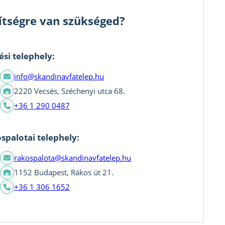
ítségre van szükséged?
ési telephely:
info@skandinavfatelep.hu
2220 Vecsés, Széchenyi utca 68.
+36 1 290 0487
spalotai telephely:
rakospalota@skandinavfatelep.hu
1152 Budapest, Rákos út 21.
+36 1 306 1652