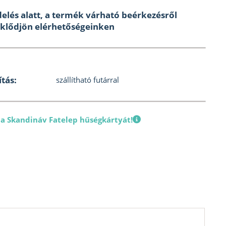
elés alatt, a termék várható beérkezésről
klődjön elérhetőségeinken
ítás:
szállítható futárral
 a Skandináv Fatelep hűségkártyát!