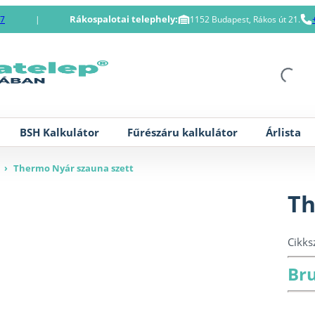
Rákospalotai telephely:
87
|
1152 Budapest, Rákos út 21.
BSH Kalkulátor
Fűrészáru kalkulátor
Árlista
›
Thermo Nyár szauna szett
Th
Cikk
Bru