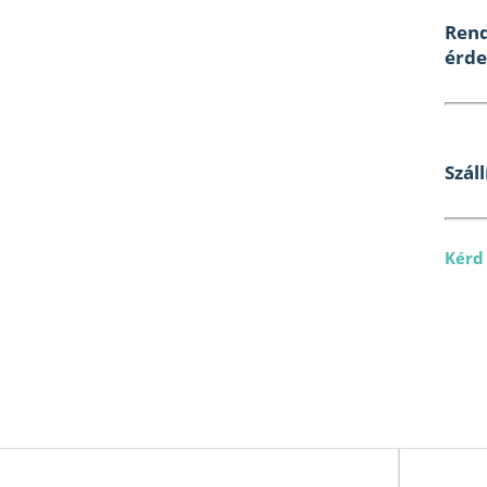
Rend
érde
Száll
Kérd