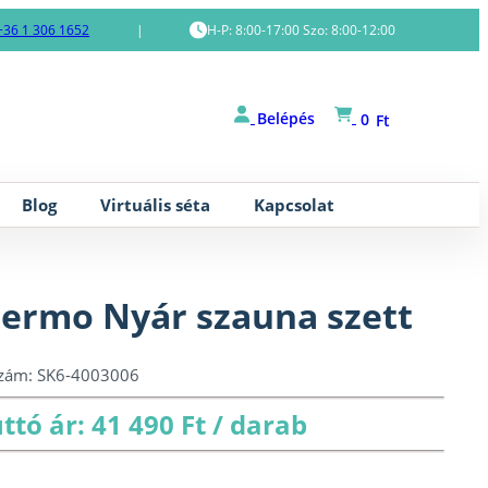
+36 1 306 1652
|
H-P: 8:00-17:00 Szo: 8:00-12:00
Belépés
0
Ft
Blog
Virtuális séta
Kapcsolat
ermo Nyár szauna szett
szám:
SK6-4003006
ttó ár: 41 490 Ft / darab