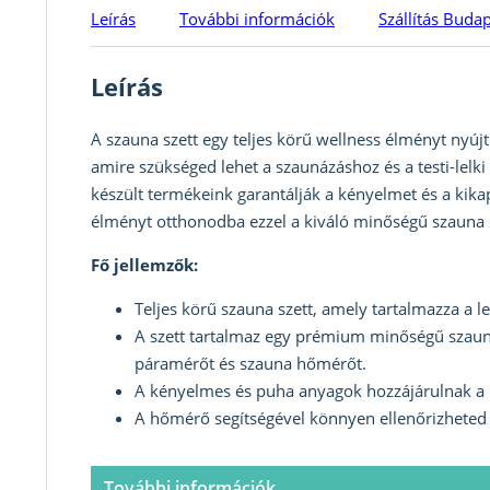
Leírás
További információk
Szállítás Buda
Leírás
A szauna szett egy teljes körű wellness élményt nyúj
amire szükséged lehet a szaunázáshoz és a testi-lel
készült termékeink garantálják a kényelmet és a kik
élményt otthonodba ezzel a kiváló minőségű szauna s
Fő jellemzők:
Teljes körű szauna szett, amely tartalmazza a l
A szett tartalmaz egy prémium minőségű szauna
páramérőt és szauna hőmérőt.
A kényelmes és puha anyagok hozzájárulnak a 
A hőmérő segítségével könnyen ellenőrizheted
További információk