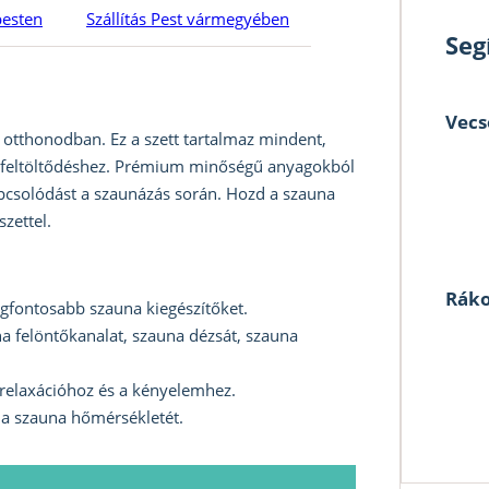
pesten
Szállítás Pest vármegyében
Seg
Vecs
t otthonodban. Ez a szett tartalmaz mindent,
ki feltöltődéshez. Prémium minőségű anyagokból
apcsolódást a szaunázás során. Hozd a szauna
zettel.
Ráko
egfontosabb szauna kiegészítőket.
 felöntőkanalat, szauna dézsát, szauna
relaxációhoz és a kényelemhez.
 a szauna hőmérsékletét.