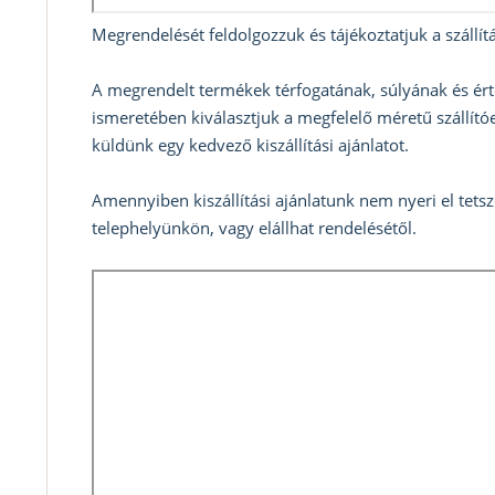
Megrendelését feldolgozzuk és tájékoztatjuk a szállítá
A megrendelt termékek térfogatának, súlyának és ért
ismeretében kiválasztjuk a megfelelő méretű szállítóe
küldünk egy kedvező kiszállítási ajánlatot.
Amennyiben kiszállítási ajánlatunk nem nyeri el tets
telephelyünkön, vagy elállhat rendelésétől.