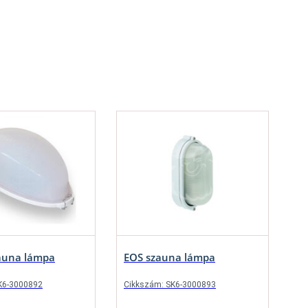
auna lámpa
EOS szauna lámpa
K6-3000892
Cikkszám: SK6-3000893