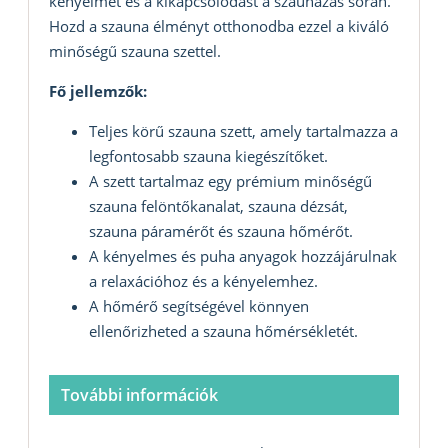
kényelmet és a kikapcsolódást a szaunázás során.
Hozd a szauna élményt otthonodba ezzel a kiváló
minőségű szauna szettel.
Fő jellemzők:
Teljes körű szauna szett, amely tartalmazza a
legfontosabb szauna kiegészítőket.
A szett tartalmaz egy prémium minőségű
szauna felöntőkanalat, szauna dézsát,
szauna páramérőt és szauna hőmérőt.
A kényelmes és puha anyagok hozzájárulnak
a relaxációhoz és a kényelemhez.
A hőmérő segítségével könnyen
ellenőrizheted a szauna hőmérsékletét.
További információk