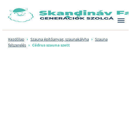
Skip
to
content
Kezdőlap
›
Szauna építőanyag, szaunakályha
›
Szauna
felszerelés
›
Cédrus szauna szett