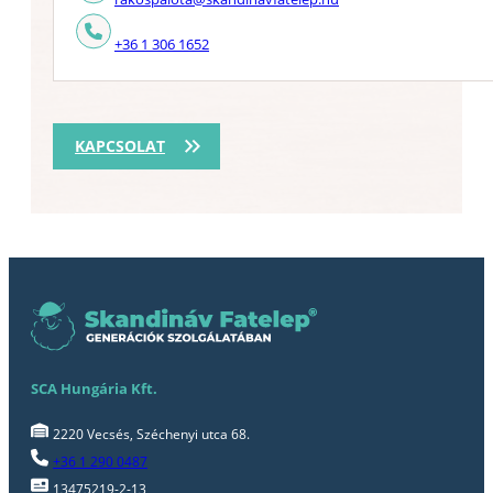
+36 1 306 1652
KAPCSOLAT
SCA Hungária Kft.
2220 Vecsés, Széchenyi utca 68.
+36 1 290 0487
13475219-2-13