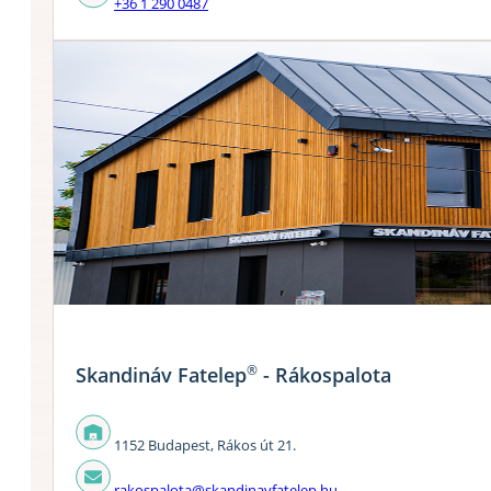
+36 1 290 0487
®
Skandináv Fatelep
- Rákospalota
1152 Budapest, Rákos út 21.
rakospalota@skandinavfatelep.hu