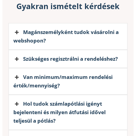
Gyakran ismételt kérdések
Magánszemélyként tudok vásárolni a
webshopon?
Szükséges regisztrálni a rendeléshez?
Van minimum/maximum rendelési
érték/mennyiség?
Hol tudok számlapótlási igényt
bejelenteni és milyen átfutási idővel
teljesül a pótlás?