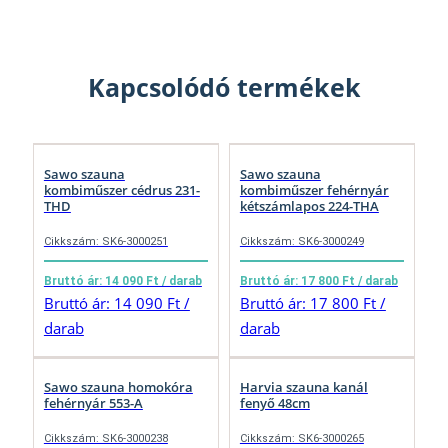
Kapcsolódó termékek
Sawo szauna
Sawo szauna
kombiműszer cédrus 231-
kombiműszer fehérnyár
THD
kétszámlapos 224-THA
Cikkszám: SK6-3000251
Cikkszám: SK6-3000249
Bruttó ár: 14 090 Ft / darab
Bruttó ár: 17 800 Ft / darab
Bruttó ár: 14 090 Ft /
Bruttó ár: 17 800 Ft /
darab
darab
Sawo szauna homokóra
Harvia szauna kanál
fehérnyár 553-A
fenyő 48cm
Cikkszám: SK6-3000238
Cikkszám: SK6-3000265