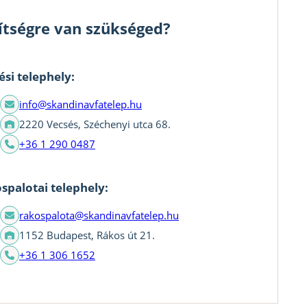
ítségre van szükséged?
ési telephely:
info@skandinavfatelep.hu
2220 Vecsés, Széchenyi utca 68.
+36 1 290 0487
spalotai telephely:
rakospalota@skandinavfatelep.hu
1152 Budapest, Rákos út 21.
+36 1 306 1652