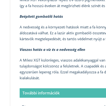
így a fa hosszú éveken át megőrizheti élénk színét és 
Beépített gombaölő hatás
A nedvesség és a környezeti hatások miatt a fa kön
áldozatává válhat. Ez a lazúr aktív gombaölő összet
kártevők megtelepedését, és tartós védelmet nyújt a
Viaszos hatás a víz és a nedvesség ellen
A Milesi XGT különleges, viaszos adalékanyaggal van 
tulajdonságot kölcsönöz a felületnek. A csapadék és
egyszerűen lepereg róla. Ezzel megakadályozza a fa 
kialakulását.
További információk