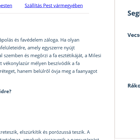
pesten
Szállítás Pest vármegyében
Seg
Vecs
polás és favédelem záloga. Ha olyan
afelületeidre, amely egyszerre nyújt
l szemben és megőrzi a fa esztétikáját, a Milesi
ott vékonylazúr mélyen beszívódik a fa
réteget, hanem belülről óvja meg a faanyagot
Ráko
idre?
eteszik, elszürkítik és porózussá teszik. A
tartalmaz, amelyek visszaverik a napsugárzást,