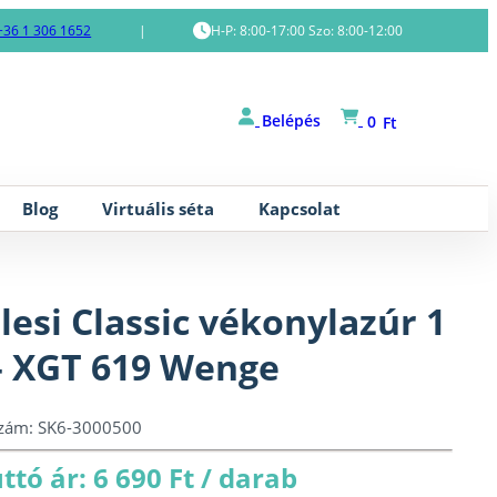
+36 1 306 1652
|
H-P: 8:00-17:00 Szo: 8:00-12:00
Belépés
0
Ft
Blog
Virtuális séta
Kapcsolat
lesi Classic vékonylazúr 1
– XGT 619 Wenge
szám:
SK6-3000500
ttó ár: 6 690 Ft / darab