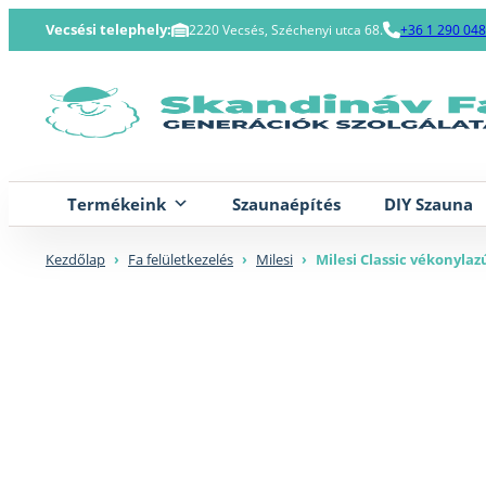
Skip
Vecsési telephely:
2220 Vecsés, Széchenyi utca 68.
+36 1 290 04
to
content
Termékeink
Szaunaépítés
DIY Szauna
Kezdőlap
›
Fa felületkezelés
›
Milesi
›
Milesi Classic vékonylaz