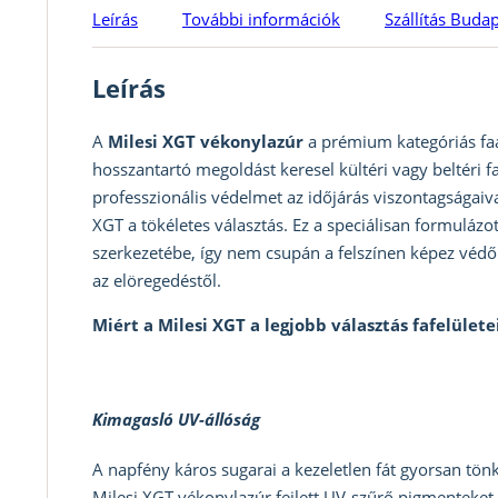
Leírás
További információk
Szállítás Buda
Leírás
A
Milesi XGT vékonylazúr
a prémium kategóriás faá
hosszantartó megoldást keresel kültéri vagy beltéri f
professzionális védelmet az időjárás viszontagságaiva
XGT a tökéletes választás. Ez a speciálisan formuláz
szerkezetébe, így nem csupán a felszínen képez védő
az elöregedéstől.
Miért a Milesi XGT a legjobb választás fafelülete
Kimagasló UV-állóság
A napfény káros sugarai a kezeletlen fát gyorsan tönkr
Milesi XGT vékonylazúr fejlett UV-szűrő pigmenteket 