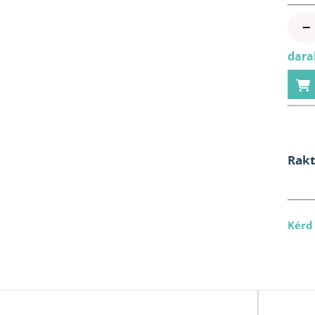
−
darab
Rak
Kérd