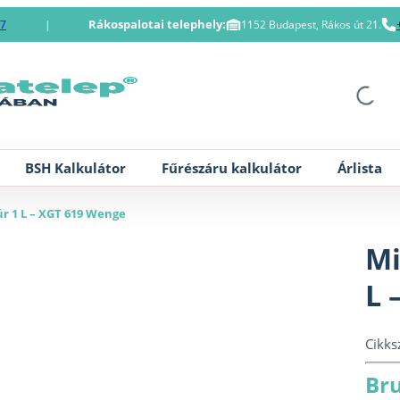
Rákospalotai telephely:
87
|
1152 Budapest, Rákos út 21.
BSH Kalkulátor
Fűrészáru kalkulátor
Árlista
úr 1 L – XGT 619 Wenge
Mi
L 
Cikk
Bru