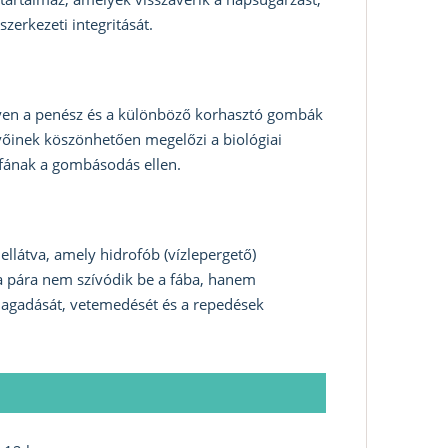
szerkezeti integritását.
nyen a penész és a különböző korhasztó gombák
evőinek köszönhetően megelőzi a biológiai
 fának a gombásodás ellen.
ellátva, amely hidrofób (vízlepergető)
 a pára nem szívódik be a fába, hanem
dagadását, vetemedését és a repedések