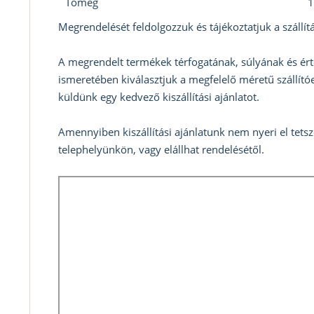
Tömeg
1
Megrendelését feldolgozzuk és tájékoztatjuk a szállítá
A megrendelt termékek térfogatának, súlyának és ért
ismeretében kiválasztjuk a megfelelő méretű szállítóe
küldünk egy kedvező kiszállítási ajánlatot.
Amennyiben kiszállítási ajánlatunk nem nyeri el tets
telephelyünkön, vagy elállhat rendelésétől.