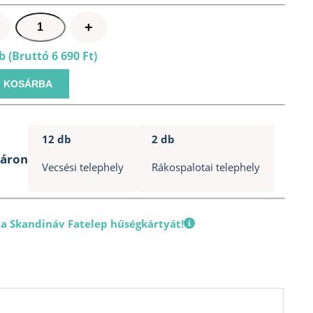
Milesi
+
Classic
 (Bruttó 6 690 Ft)
vékonylazúr
1
KOSÁRBA
L
-
XGT
12 db
2 db
619
táron
Wenge
Vecsési telephely
Rákospalotai telephely
mennyiség
 a Skandináv Fatelep hűségkártyát!