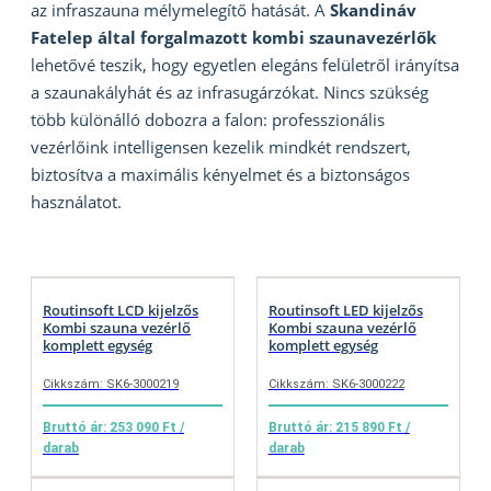
az infraszauna mélymelegítő hatását. A
Skandináv
Fatelep által forgalmazott kombi szaunavezérlők
lehetővé teszik, hogy egyetlen elegáns felületről irányítsa
a szaunakályhát és az infrasugárzókat. Nincs szükség
több különálló dobozra a falon: professzionális
vezérlőink intelligensen kezelik mindkét rendszert,
biztosítva a maximális kényelmet és a biztonságos
használatot.
Routinsoft LCD kijelzős
Routinsoft LED kijelzős
Kombi szauna vezérlő
Kombi szauna vezérlő
komplett egység
komplett egység
Cikkszám: SK6-3000219
Cikkszám: SK6-3000222
Bruttó ár: 253 090 Ft /
Bruttó ár: 215 890 Ft /
darab
darab