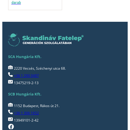
darab
SCA Hungária Kft.
2220 Vecsés, Széchenyi utca 68.
+36 1 290 0487
13475219-2-13
SCB Hungária Kft.
1152 Budapest, Rákos út 21.
+36 1 306 1652
13949101-2-42