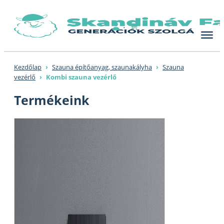
Skip
to
content
Kezdőlap
›
Szauna építőanyag, szaunakályha
›
Szauna
vezérlő
›
Kombi szauna vezérlő
Termékeink