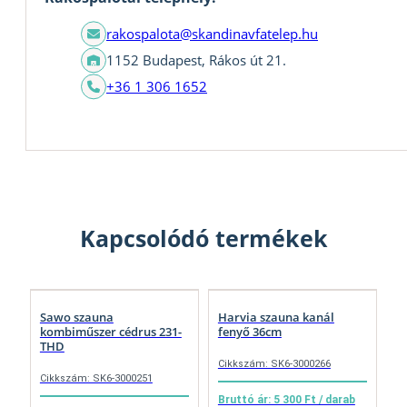
rakospalota@skandinavfatelep.hu
1152 Budapest, Rákos út 21.
+36 1 306 1652
Kapcsolódó termékek
Sawo szauna
Harvia szauna kanál
kombiműszer cédrus 231-
fenyő 36cm
THD
Cikkszám: SK6-3000266
Cikkszám: SK6-3000251
Bruttó ár: 5 300 Ft / darab