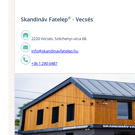
®
Skandináv Fatelep
- Vecsés
2220 Vecsés, Széchenyi utca 68.
info@skandinavfatelep.hu
+36 1 290 0487