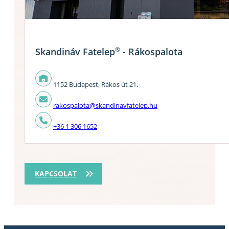
®
Skandináv Fatelep
- Rákospalota
1152 Budapest, Rákos út 21.
rakospalota@skandinavfatelep.hu
+36 1 306 1652
KAPCSOLAT