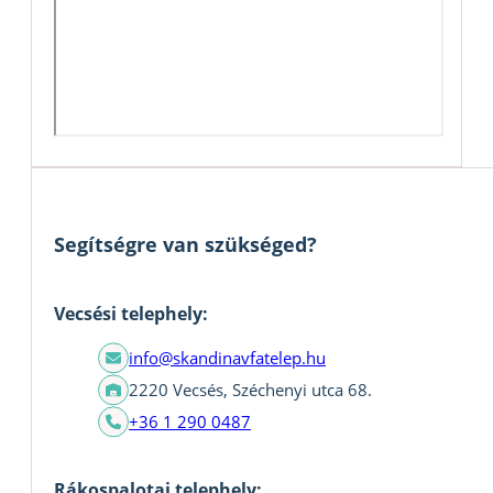
Segítségre van szükséged?
Vecsési telephely:
info@skandinavfatelep.hu
2220 Vecsés, Széchenyi utca 68.
+36 1 290 0487
Rákospalotai telephely: