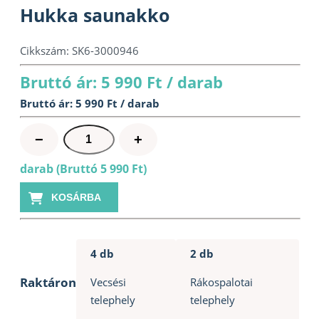
Hukka saunakko
Cikkszám:
SK6-3000946
Bruttó ár: 5 990 Ft / darab
Bruttó ár: 5 990 Ft / darab
Hukka
−
+
saunakko
darab (Bruttó 5 990 Ft)
mennyiség
KOSÁRBA
4 db
2 db
Raktáron
Vecsési
Rákospalotai
telephely
telephely