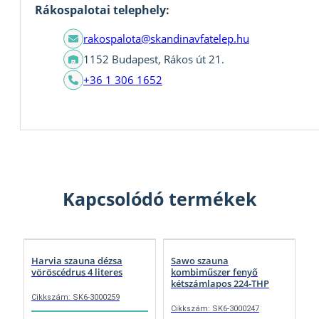
Rákospalotai telephely:
rakospalota@skandinavfatelep.hu
1152 Budapest, Rákos út 21.
+36 1 306 1652
Kapcsolódó termékek
Harvia szauna dézsa
Sawo szauna
vöröscédrus 4 literes
kombiműszer fenyő
kétszámlapos 224-THP
Cikkszám: SK6-3000259
Cikkszám: SK6-3000247