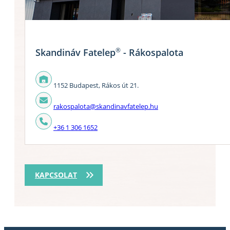
®
Skandináv Fatelep
- Rákospalota
1152 Budapest, Rákos út 21.
rakospalota@skandinavfatelep.hu
+36 1 306 1652
KAPCSOLAT