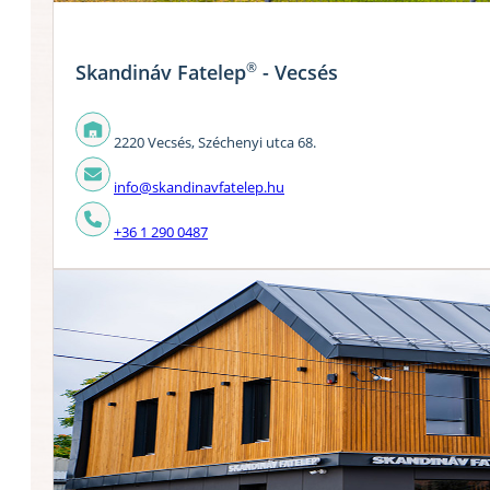
®
Skandináv Fatelep
- Vecsés
2220 Vecsés, Széchenyi utca 68.
info@skandinavfatelep.hu
+36 1 290 0487