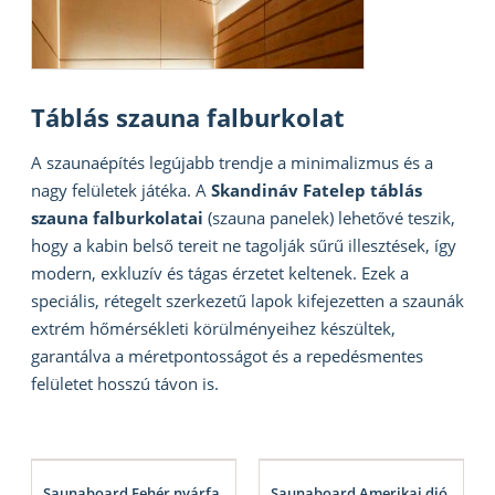
Táblás szauna falburkolat
A szaunaépítés legújabb trendje a minimalizmus és a
nagy felületek játéka. A
Skandináv Fatelep táblás
szauna falburkolatai
(szauna panelek) lehetővé teszik,
hogy a kabin belső tereit ne tagolják sűrű illesztések, így
modern, exkluzív és tágas érzetet keltenek. Ezek a
speciális, rétegelt szerkezetű lapok kifejezetten a szaunák
extrém hőmérsékleti körülményeihez készültek,
garantálva a méretpontosságot és a repedésmentes
felületet hosszú távon is.
Saunaboard Fehér nyárfa
Saunaboard Amerikai dió